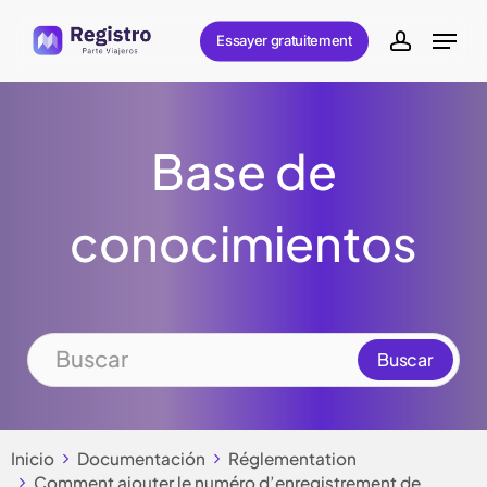
Skip
Menu
Essayer gratuitement
to
account
main
content
Base de
conocimientos
Inicio
Documentación
Réglementation
Comment ajouter le numéro d’enregistrement de