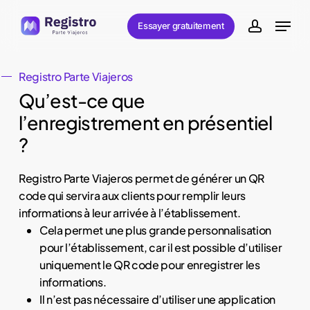
Skip
Menu
Essayer gratuitement
to
account
main
content
Registro Parte Viajeros
Qu’est-ce que
l’enregistrement en présentiel
?
Registro Parte Viajeros permet de générer un QR
code qui servira aux clients pour remplir leurs
informations à leur arrivée à l’établissement.
Cela permet une plus grande personnalisation
pour l’établissement, car il est possible d’utiliser
uniquement le QR code pour enregistrer les
informations.
Il n’est pas nécessaire d’utiliser une application