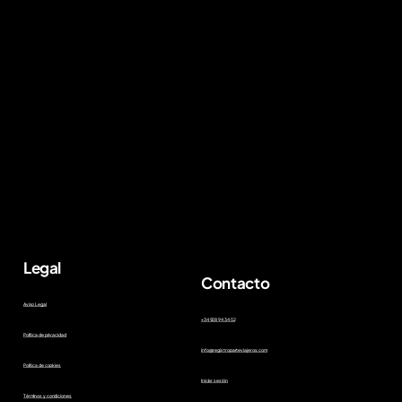
Legal
Contacto
Aviso Legal
+34 928 94 34 52
Política de privacidad
info@registroparteviajeros.com
Política de cookies
Iniciar sesión
Términos y condiciones