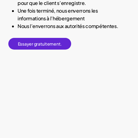
pour que le client s’enregistre.
Une fois terminé, nous enverrons les
informations à l’hébergement
Nous l’enverrons aux autorités compétentes.
E
s
s
a
y
e
r
g
r
a
t
u
i
t
e
m
e
n
t
.