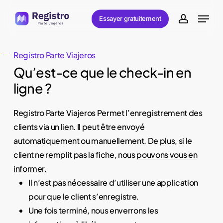
Skip
Menu
Essayer gratuitement
to
account
main
content
Registro Parte Viajeros
Qu’est-ce que le check-in en
ligne ?
Registro Parte Viajeros Permet l’enregistrement des
clients via un lien. Il peut être envoyé
automatiquement ou manuellement. De plus, si le
client ne remplit pas la fiche, nous
pouvons vous en
informer.
Il n’est pas nécessaire d’utiliser une application
pour que le client s’enregistre.
Une fois terminé, nous enverrons les