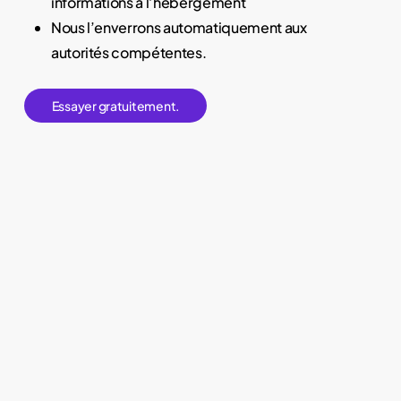
informations à l’hébergement
Nous l’enverrons automatiquement aux
autorités compétentes.
E
s
s
a
y
e
r
g
r
a
t
u
i
t
e
m
e
n
t
.