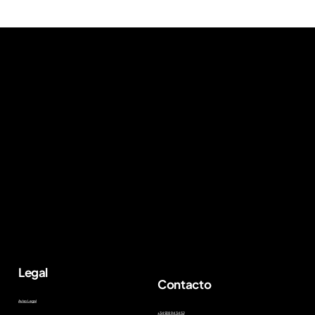
figure possibles.
Legal
Contacto
Aviso Legal
+34 928 94 34 52