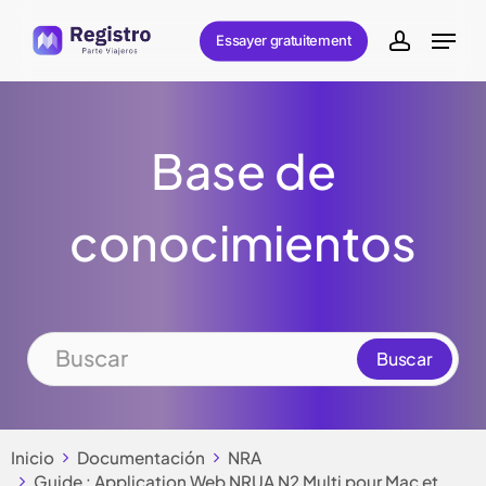
Skip
Menu
Essayer gratuitement
to
account
main
content
Base de
conocimientos
Inicio
Documentación
NRA
Guide : Application Web NRUA N2 Multi pour Mac et