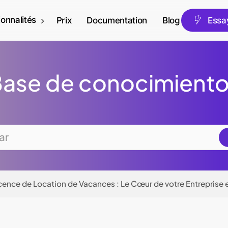
ionnalités
Fran
Prix
Documentation
Blog
E
s
s
a
ase de conocimient
icence de Location de Vacances : Le Cœur de votre Entreprise