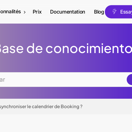
ionnalités
Fran
Prix
Documentation
Blog
E
s
s
a
ase de conocimient
nchroniser le calendrier de Booking ?