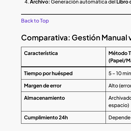
Archivo:
Generación automática del
Libro 
Back to Top
Comparativa: Gestión Manual vs
Característica
Método T
(Papel/M
Tiempo por huésped
5 – 10 mi
Margen de error
Alto (erro
Almacenamiento
Archivado
espacio)
Cumplimiento 24h
Depende 