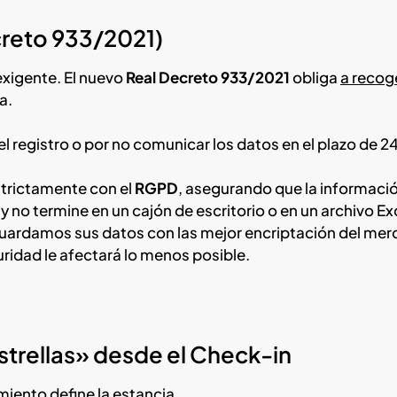
ecreto 933/2021)
exigente. El nuevo
Real Decreto 933/2021
obliga
a recog
a.
el registro o por no comunicar los datos en el plazo de 2
trictamente con el
RGPD
, asegurando que la informaci
 no termine en un cajón de escritorio o en un archivo Ex
 guardamos sus datos con las mejor encriptación del mer
ridad le afectará lo menos posible.
strellas» desde el Check-in
amiento define la estancia.