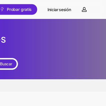
account
Iniciar sesión
spañol
P
r
o
b
a
r
g
r
a
t
i
s
os