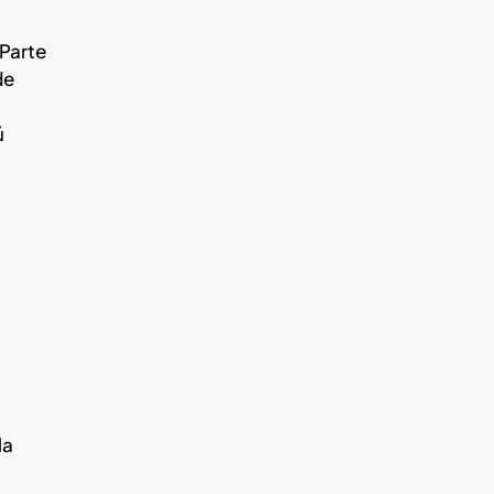
 Parte
de
ú
la