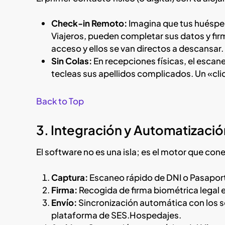
Check-in Remoto:
Imagina que tus huéspede
Viajeros, pueden completar sus datos y firma
acceso y ellos se van directos a descansar.
Sin Colas:
En recepciones físicas, el escan
tecleas sus apellidos complicados. Un «clic»
Back to Top
3. Integración y Automatizació
El software no es una isla; es el motor que con
Captura:
Escaneo rápido de DNI o Pasapor
Firma:
Recogida de firma biométrica legal e
Envío:
Sincronización automática con los ser
plataforma de SES.Hospedajes.