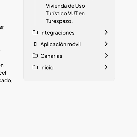
Vivienda de Uso
Turístico
VUT
en
Turespazo.
er
Integraciones
Aplicación móvil
4
Canarias
ón
Inicio
cel
cado,