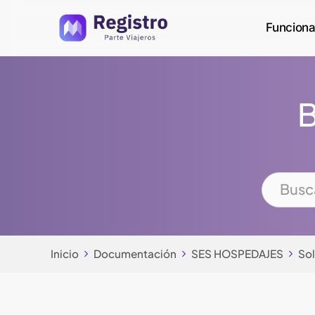
Skip
Funciona
to
main
content
B
Inicio
Documentación
SES HOSPEDAJES
Sol