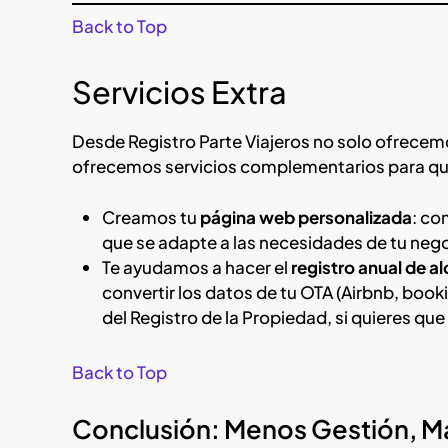
Back to Top
Servicios Extra
Desde Registro Parte Viajeros no solo ofrecem
ofrecemos servicios complementarios para que l
Creamos tu
página web personalizada
: co
que se adapte a las necesidades de tu nego
Te ayudamos a hacer el
registro anual de 
convertir los datos de tu OTA (Airbnb, book
del Registro de la Propiedad, si quieres que
Back to Top
Conclusión: Menos Gestión, M