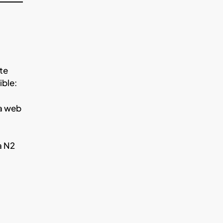
te
ible:
na web
a N2