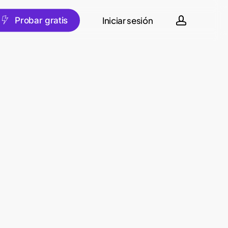
account
Iniciar sesión
spañol
P
r
o
b
a
r
g
r
a
t
i
s