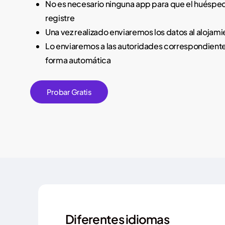
No es necesario ninguna app para que el huéspe
registre
Una vez realizado enviaremos los datos al alojami
Lo enviaremos a las autoridades correspondient
forma automática
P
r
o
b
a
r
G
r
a
t
i
s
Diferentes idiomas