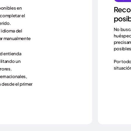
Reco
ponibles en
 completar el
posib
erido.
No busca
 idioma del
huésped
nar manualmente
precisam
posibles
ed entienda
ilitando un
Por todo
situació
rrores.
ternacionales,
 desde el primer