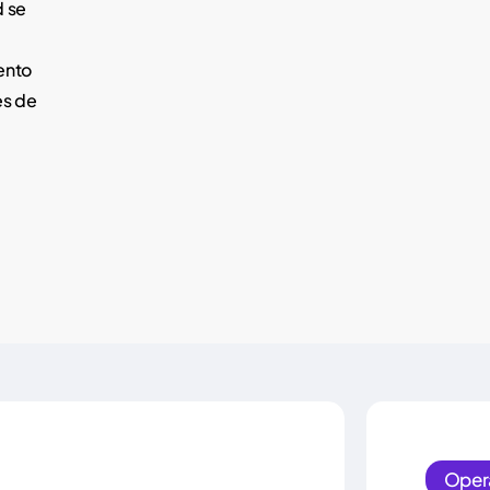
d se
ento
es de
Oper