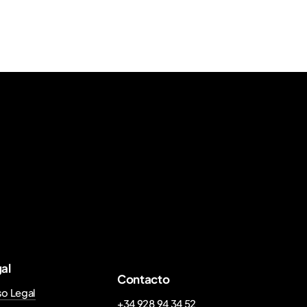
al
Contacto
so Legal
+34 928 94 34 52