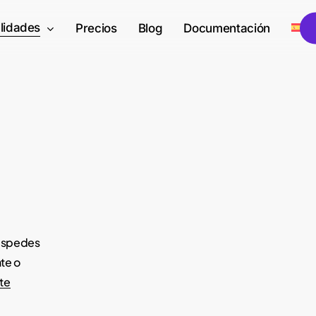
lidades
E
Precios
Blog
Documentación
huéspedes
te o
te