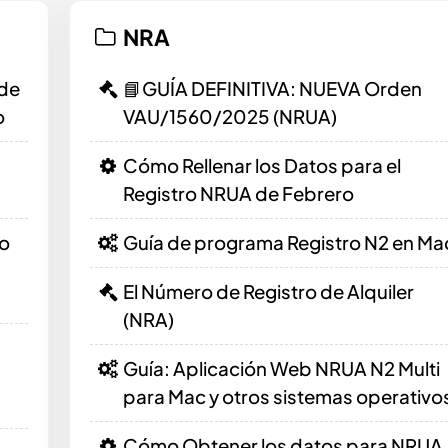
NRA
 de
📘GUÍA DEFINITIVA: NUEVA Orden
o
VAU/1560/2025 (NRUA)
Cómo Rellenar los Datos para el
Registro NRUA de Febrero
ro
Guía de programa Registro N2 en Ma
El Número de Registro de Alquiler
(NRA)
Guía: Aplicación Web NRUA N2 Multi
para Mac y otros sistemas operativo
Cómo Obtener los datos para NRUA