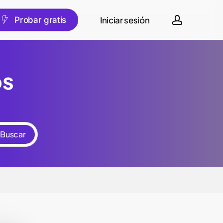
account
Iniciar sesión
spañol
P
r
o
b
a
r
g
r
a
t
i
s
os