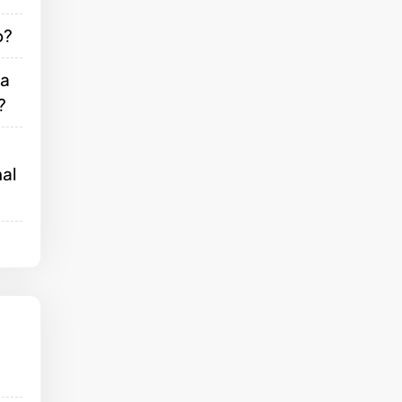
o?
ña
?
al