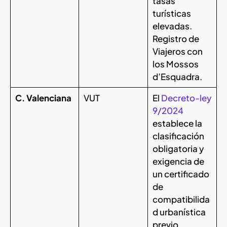
tasas
turísticas
elevadas.
Registro de
Viajeros con
los Mossos
d’Esquadra.
C. Valenciana
VUT
El
Decreto-ley
9/2024
establece la
clasificación
obligatoria y
exigencia de
un certificado
de
compatibilida
d urbanística
previo.