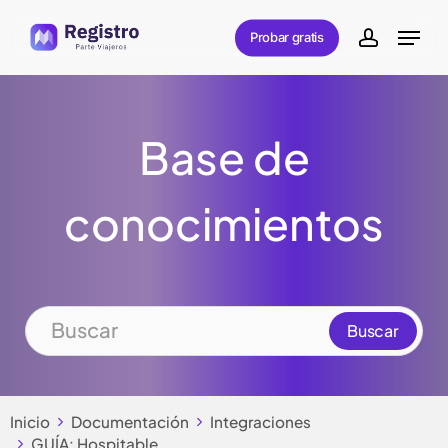
Skip
Menu
Probar gratis
to
account
main
content
Base de
conocimientos
Inicio
Documentación
Integraciones
GUÍA: Hospitable