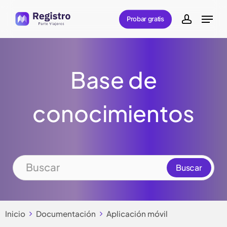
Skip
Menu
Probar gratis
to
account
main
content
Base de
conocimientos
Inicio
Documentación
Aplicación móvil