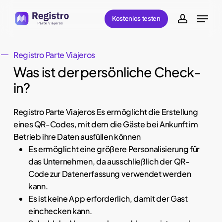
Skip
Menu
Kostenlos testen
to
account
main
content
Registro Parte Viajeros
Was ist der persönliche Check-
in?
Registro Parte Viajeros Es ermöglicht die Erstellung
eines QR-Codes, mit dem die Gäste bei Ankunft im
Betrieb ihre Daten ausfüllen können
Es ermöglicht eine größere Personalisierung für
das Unternehmen, da ausschließlich der QR-
Code zur Datenerfassung verwendet werden
kann.
Es ist keine App erforderlich, damit der Gast
einchecken kann.