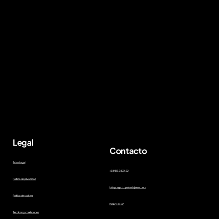
Legal
Contacto
Aviso Legal
+34 928 94 34 52
Política de privacidad
info@registroparteviajeros.com
Política de cookies
Iniciar sesión
Términos y condiciones