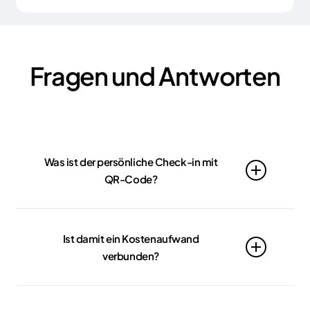
Fragen und Antworten
Was ist der persönliche Check-in mit
QR-Code?
Der persönliche Check-in ist eine Funktion, die es
Gästen ermöglicht, das Meldescheinformular bei
Ist damit ein Kostenaufwand
der Ankunft in der Unterkunft über einen QR-Code
verbunden?
auszufüllen. Es ist keine zusätzliche App erforderlich
– es reicht, den QR-Code mit dem Smartphone zu
scannen, um auf das Formular zuzugreifen.
Nein, die Erstellung des QR-Codes ist mit keinen
zusätzlichen Kosten verbunden – sie ist bereits in