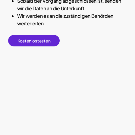
Sobald der Vorgang abgeschlossen ist, senden
wir die Daten an die Unterkunft.
Wir werden es an die zuständigen Behörden
weiterleiten.
K
o
s
t
e
n
l
o
s
t
e
s
t
e
n