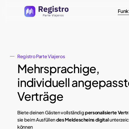
Skip
Funk
to
main
content
Registro Parte Viajeros
Mehrsprachige,
individuell angepasst
Verträge
Biete deinen Gästen vollständig
personalisierte Vert
sie beim Ausfüllen
des
Meldescheins digital
unterzei
können