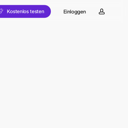
account
Einloggen
sch
K
o
s
t
e
n
l
o
s
t
e
s
t
e
n