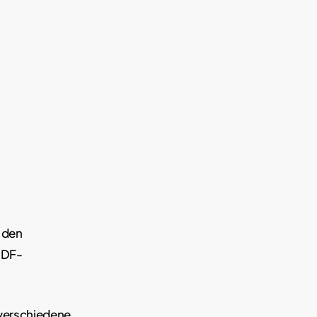
 den
PDF-
verschiedene