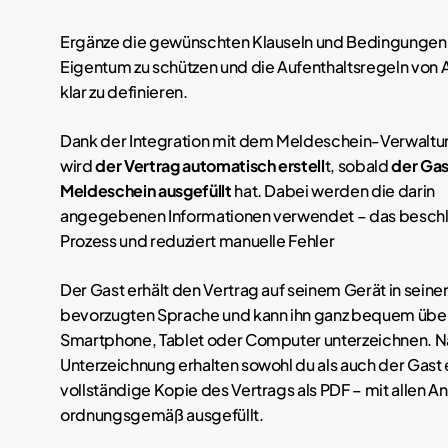
Ergänze die gewünschten Klauseln und Bedingungen
Eigentum zu schützen und die Aufenthaltsregeln von 
klar zu definieren.
Dank der Integration mit dem Meldeschein-Verwalt
wird
der Vertrag automatisch erstell
t, sobald
der Gas
Meldeschein ausgefüllt
hat. Dabei werden die darin
angegebenen Informationen verwendet – das beschl
Prozess und reduziert manuelle Fehler
Der Gast erhält den Vertrag auf seinem Gerät in seine
bevorzugten Sprache und kann ihn ganz bequem über
Smartphone, Tablet oder Computer unterzeichnen. N
Unterzeichnung erhalten sowohl du als auch der Gast 
vollständige Kopie des Vertrags als PDF – mit allen 
ordnungsgemäß ausgefüllt.