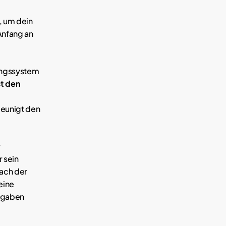
, um dein
Anfang an
ungssystem
t den
eunigt den
r
 sein
ach der
eine
Angaben