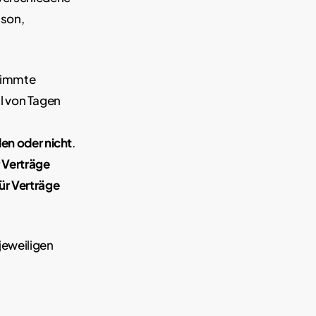
ison,
stimmte
hl von Tagen
en oder nicht
.
 Verträge
ür Verträge
jeweiligen