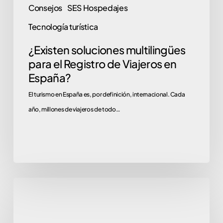
Consejos
SES Hospedajes
Tecnología turística
¿Existen soluciones multilingües
para el Registro de Viajeros en
España?
El turismo en España es, por definición, internacional. Cada
año, millones de viajeros de todo…
Adiós
Webpol
y