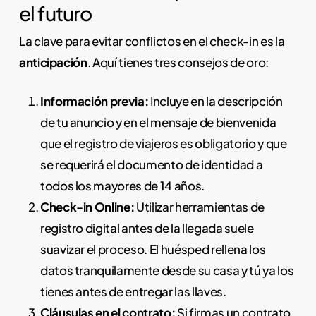
el futuro
La clave para evitar conflictos en el check-in es la
anticipación
. Aquí tienes tres consejos de oro:
Información previa:
Incluye en la descripción
de tu anuncio y en el mensaje de bienvenida
que el registro de viajeros es obligatorio y que
se requerirá el documento de identidad a
todos los mayores de 14 años.
Check-in Online:
Utilizar herramientas de
registro digital antes de la llegada suele
suavizar el proceso. El huésped rellena los
datos tranquilamente desde su casa y tú ya los
tienes antes de entregar las llaves.
Cláusulas en el contrato:
Si firmas un contrato