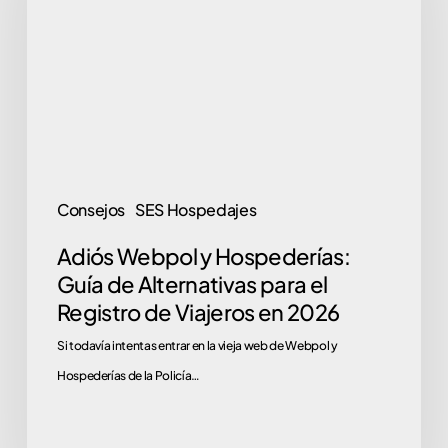
Hospederías:
Guía
de
Alternativas
para
el
Registro
Consejos
SES Hospedajes
de
Adiós Webpol y Hospederías:
Viajeros
Guía de Alternativas para el
en
Registro de Viajeros en 2026
2026
Si todavía intentas entrar en la vieja web de Webpol y
Hospederías de la Policía…