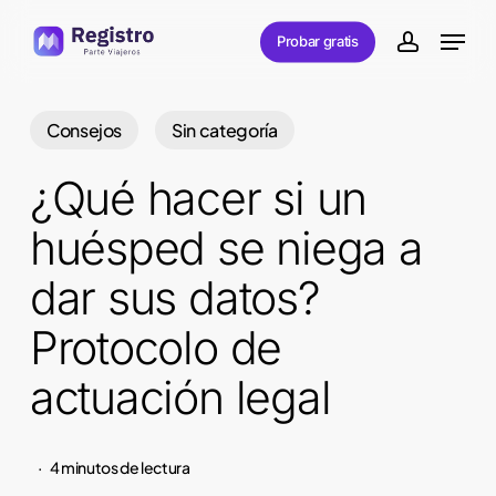
Skip
Menu
Probar gratis
to
account
main
content
Consejos
Sin categoría
¿Qué hacer si un
huésped se niega a
dar sus datos?
Protocolo de
actuación legal
4 minutos de lectura