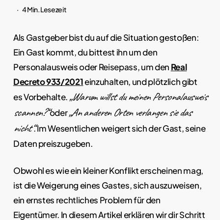
4 Min. Lesezeit
Als Gastgeber bist du auf die Situation gestoßen:
Ein Gast kommt, du bittest ihn um den
Personalausweis oder Reisepass, um den
Real
Decreto 933/2021
einzuhalten, und plötzlich gibt
„Warum willst du meinen Personalausweis
es Vorbehalte.
scannen?“
„An anderen Orten verlangen sie das
oder
nicht“
. Im Wesentlichen weigert sich der Gast, seine
Daten preiszugeben.
Obwohl es wie ein kleiner Konflikt erscheinen mag,
ist die Weigerung eines Gastes, sich auszuweisen,
ein ernstes rechtliches Problem für den
Eigentümer. In diesem Artikel erklären wir dir Schritt