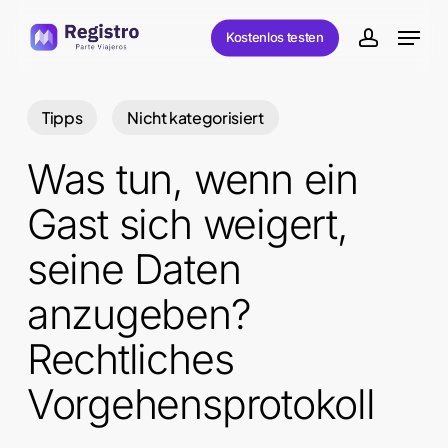
Skip
Menu
Kostenlos testen
to
account
main
content
Tipps
Nicht kategorisiert
Was tun, wenn ein
Gast sich weigert,
seine Daten
anzugeben?
Rechtliches
Vorgehensprotokoll