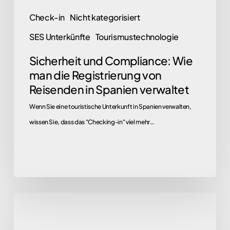
in
Check-in
Nicht kategorisiert
Spanien
SES Unterkünfte
Tourismustechnologie
verwaltet
Sicherheit und Compliance: Wie
man die Registrierung von
Reisenden in Spanien verwaltet
Wenn Sie eine touristische Unterkunft in Spanien verwalten,
wissen Sie, dass das "Checking-in" viel mehr…
Gibt
es