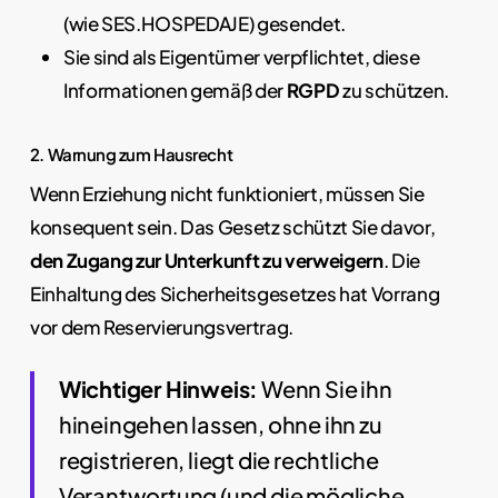
(wie SES.HOSPEDAJE) gesendet.
Sie sind als Eigentümer verpflichtet, diese
Informationen gemäß der
RGPD
zu schützen.
2. Warnung zum Hausrecht
Wenn Erziehung nicht funktioniert, müssen Sie
konsequent sein. Das Gesetz schützt Sie davor,
den Zugang zur Unterkunft zu verweigern
. Die
Einhaltung des Sicherheitsgesetzes hat Vorrang
vor dem Reservierungsvertrag.
Wichtiger Hinweis:
Wenn Sie ihn
hineingehen lassen, ohne ihn zu
registrieren, liegt die rechtliche
Verantwortung (und die mögliche