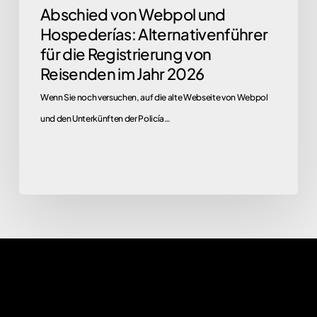
Abschied von Webpol und
im
Hospederías: Alternativenführer
Jahr
für die Registrierung von
2026
Reisenden im Jahr 2026
Wenn Sie noch versuchen, auf die alte Webseite von Webpol
und den Unterkünften der Policía…