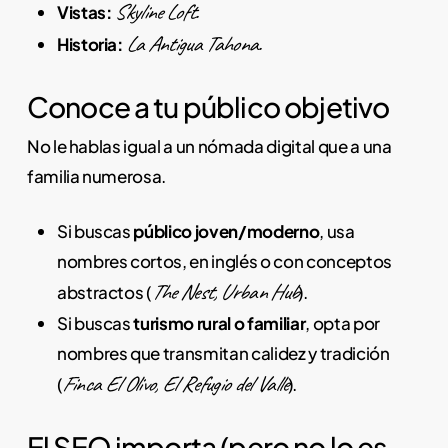
Skyline Loft.
Vistas:
La Antigua Tahona.
Historia:
Conoce a tu público objetivo
No le hablas igual a un nómada digital que a una
familia numerosa.
Si buscas
público joven/moderno
, usa
nombres cortos, en inglés o con conceptos
The Nest, Urban Hub
abstractos (
).
Si buscas
turismo rural o familiar
, opta por
nombres que transmitan calidez y tradición
Finca El Olivo, El Refugio del Valle
(
).
El SEO importa (pero no lo es