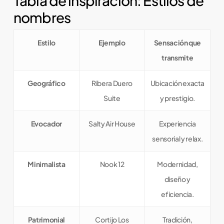
Tabla de inspiración: Estilos de
nombres
Estilo
Ejemplo
Sensación que
transmite
Geográfico
Ribera Duero
Ubicación exacta
Suite
y prestigio.
Evocador
Salty Air House
Experiencia
sensorial y relax.
Minimalista
Nook 12
Modernidad,
diseño y
eficiencia.
Patrimonial
Cortijo Los
Tradición,