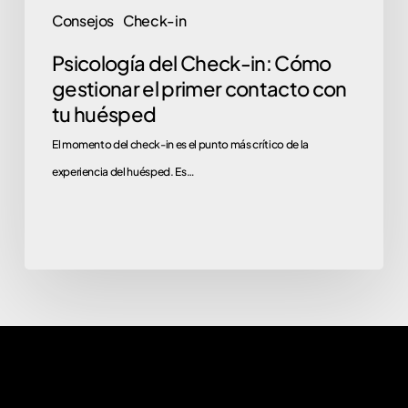
con
Consejos
Check-in
tu
Psicología del Check-in: Cómo
huésped
gestionar el primer contacto con
tu huésped
El momento del check-in es el punto más crítico de la
experiencia del huésped. Es…