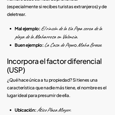
(especialmente si recibes turistas extranjeros) y de
deletrear.
El rincón de la tía Pepa cerca de la
Mal ejemplo:
playa de la Malvarrosa en Valencia.
La Casa de Pepa
Malva Breeze.
Buen ejemplo:
o
Incorpora el factor diferencial
(USP)
¿Qué hace única a tu propiedad? Si tienes una
característica que nadie más tiene, el nombre es el
lugar ideal para presumir de ella.
Ático Plaza Mayor.
Ubicación: