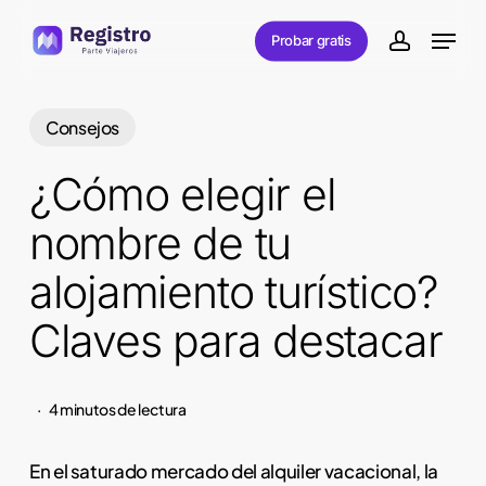
Skip
Menu
Probar gratis
to
account
main
content
Consejos
¿Cómo elegir el
nombre de tu
alojamiento turístico?
Claves para destacar
4 minutos de lectura
En el saturado mercado del alquiler vacacional, la