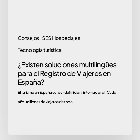
de
Viajeros
en
España?
Consejos
SES Hospedajes
Tecnología turística
¿Existen soluciones multilingües
para el Registro de Viajeros en
España?
El turismo en España es, por definición, internacional. Cada
año, millones de viajeros de todo…