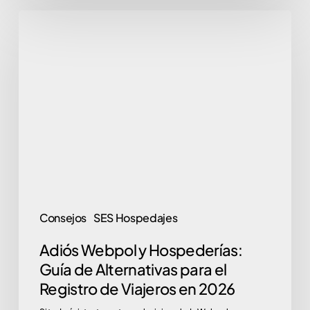
Adiós
Webpol
y
Hospederías:
Guía
de
Alternativas
para
el
Registro
Consejos
SES Hospedajes
de
Adiós Webpol y Hospederías:
Viajeros
Guía de Alternativas para el
en
Registro de Viajeros en 2026
2026