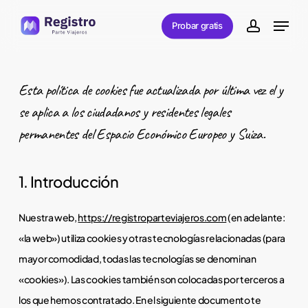
Skip
Menu
Probar gratis
to
account
main
content
Esta política de cookies fue actualizada por última vez el y
se aplica a los ciudadanos y residentes legales
permanentes del Espacio Económico Europeo y Suiza.
1. Introducción
Nuestra web,
https://registroparteviajeros.com
(en adelante:
«la web») utiliza cookies y otras tecnologías relacionadas (para
mayor comodidad, todas las tecnologías se denominan
«cookies»). Las cookies también son colocadas por terceros a
los que hemos contratado. En el siguiente documento te