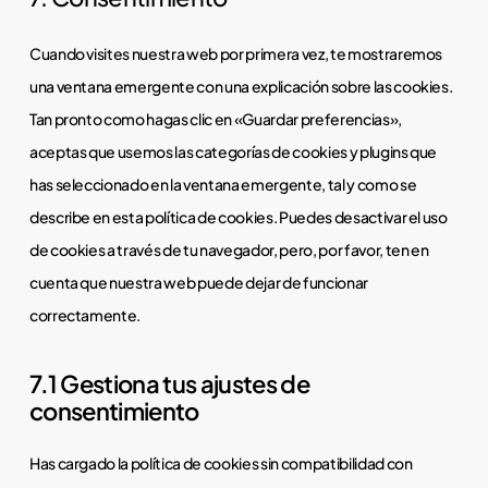
recaptcha
service
varios
Cuando visites nuestra web por primera vez, te mostraremos
una ventana emergente con una explicación sobre las cookies.
Tan pronto como hagas clic en «Guardar preferencias»,
aceptas que usemos las categorías de cookies y plugins que
has seleccionado en la ventana emergente, tal y como se
describe en esta política de cookies. Puedes desactivar el uso
de cookies a través de tu navegador, pero, por favor, ten en
cuenta que nuestra web puede dejar de funcionar
correctamente.
7.1 Gestiona tus ajustes de
consentimiento
Has cargado la política de cookies sin compatibilidad con