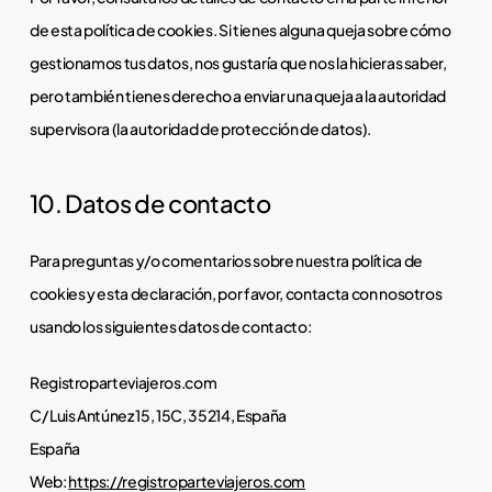
de esta política de cookies. Si tienes alguna queja sobre cómo
gestionamos tus datos, nos gustaría que nos la hicieras saber,
pero también tienes derecho a enviar una queja a la autoridad
supervisora (la autoridad de protección de datos).
10. Datos de contacto
Para preguntas y/o comentarios sobre nuestra política de
cookies y esta declaración, por favor, contacta con nosotros
usando los siguientes datos de contacto:
Registroparteviajeros.com
C/ Luis Antúnez 15, 15C, 35214, España
España
Web:
https://registroparteviajeros.com