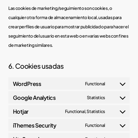
Las cookies de marketing/seguimiento son cookies, o
cualquier otra forma de almacenamiento local, usadas para
crear perfiles de usuario para mostrar publicidad o para hacer el
seguimiento del usuario en esta web o en varias webs con fines
de marketing similares.
6. Cookies usadas
WordPress
Functional
Consent
Google Analytics
to
Statistics
Consent
service
Hotjar
to
Functional, Statistics
wordpress
Consent
service
iThemes Security
to
Functional
google-
Consent
service