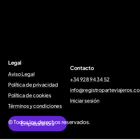
Legal
Contacto
Aviso Legal
+34 928 94 34 52
Política de privacidad
info@registroparteviajeros.c
Política de cookies
Iniciar sesión
Términos y condiciones
© Todos los derechos reservados.
E
m
p
i
e
z
a
a
h
o
r
a