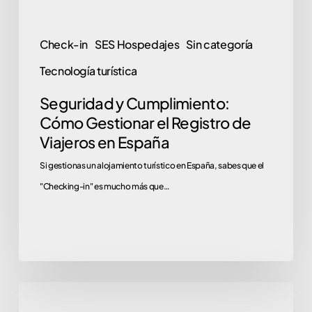
Viajeros
en
Check-in
SES Hospedajes
Sin categoría
España
Tecnología turística
Seguridad y Cumplimiento:
Cómo Gestionar el Registro de
Viajeros en España
Si gestionas un alojamiento turístico en España, sabes que el
"Checking-in" es mucho más que…
Adiós