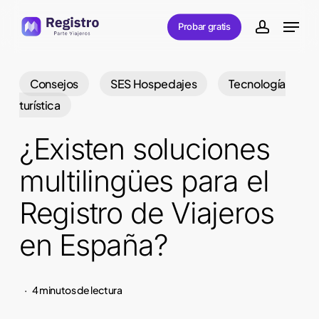
Skip
Menu
Probar gratis
to
account
main
content
Consejos
SES Hospedajes
Tecnología
turística
¿Existen soluciones
multilingües para el
Registro de Viajeros
en España?
4 minutos de lectura