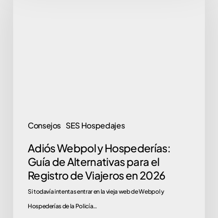
Webpol
y
Hospederías:
Guía
de
Alternativas
para
el
Registro
Consejos
SES Hospedajes
de
Adiós Webpol y Hospederías:
Viajeros
Guía de Alternativas para el
en
Registro de Viajeros en 2026
2026
Si todavía intentas entrar en la vieja web de Webpol y
Hospederías de la Policía…