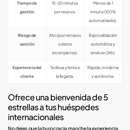
Tiempo de
15-20 minutos
Menos de 1
gestión
por reserva.
minuto (100%
automatizado).
Riesgo de
Alto (por retrasos
Bajo (validación
sanción
o datos
automática y
incompletos).
envío en 24h).
Experiencia del
Tediosa y lenta a
Rápida, moderna
cliente
la llegada.
y autónoma.
Ofrece una bienvenida de 5
estrellas a tus huéspedes
internacionales
No dejes que la burocracia manche la experiencia