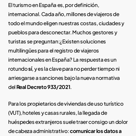
El turismo en España es, por definición,
internacional. Cada año, millones de viajeros de
todo el mundo eligen nuestras costas, ciudades y
pueblos para desconectar. Muchos gestores y
turistas se preguntan:¿Existen soluciones
multilingües para el registro de viajeros
internacionales en España? La respuesta es un
rotundo
sí
, y es la clave para no perder tiempo ni
arriesgarse a sanciones bajo la nueva normativa
del
Real Decreto 933/2021
.
Para los propietarios de viviendas de uso turístico
(VUT), hoteles y casas rurales, la llegada de
huéspedes extranjeros suele traer consigo un dolor
de cabeza administrativo:
comunicar los datos a