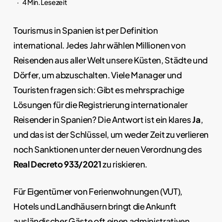
4 Min. Lesezeit
Tourismus in Spanien ist per Definition
international. Jedes Jahr wählen Millionen von
Reisenden aus aller Welt unsere Küsten, Städte und
Dörfer, um abzuschalten. Viele Manager und
Touristen fragen sich: Gibt es mehrsprachige
Lösungen für die Registrierung internationaler
Reisender in Spanien? Die Antwort ist ein klares
Ja
,
und das ist der Schlüssel, um weder Zeit zu verlieren
noch Sanktionen unter der neuen Verordnung des
Real Decreto 933/2021
zu riskieren.
Für Eigentümer von Ferienwohnungen (VUT),
Hotels und Landhäusern bringt die Ankunft
ausländischer Gäste oft einen administrativen