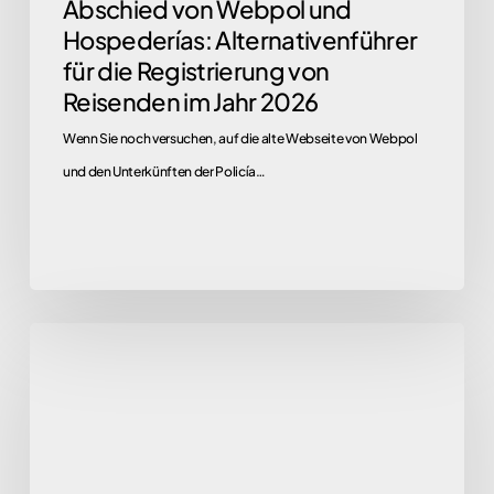
Abschied von Webpol und
im
Hospederías: Alternativenführer
Jahr
für die Registrierung von
2026
Reisenden im Jahr 2026
Wenn Sie noch versuchen, auf die alte Webseite von Webpol
und den Unterkünften der Policía…
Programmführer
Registrierung
N2
auf
Mac