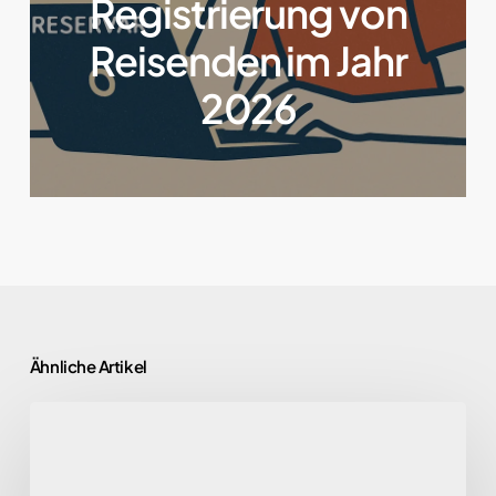
Registrierung von
Reisenden im Jahr
2026
Ähnliche Artikel
Sicherheit
und
Compliance: