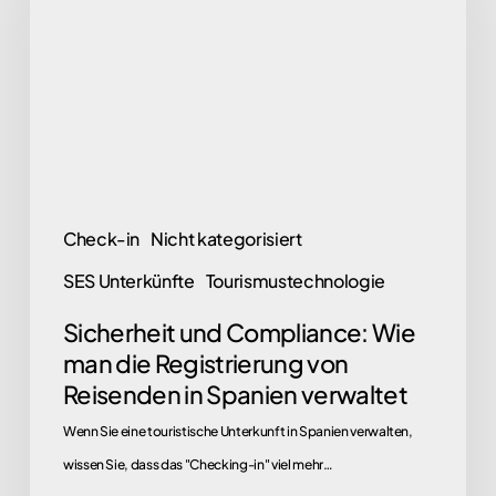
Wie
man
die
Registrierung
von
Reisenden
in
Check-in
Nicht kategorisiert
Spanien
SES Unterkünfte
Tourismustechnologie
verwaltet
Sicherheit und Compliance: Wie
man die Registrierung von
Reisenden in Spanien verwaltet
Wenn Sie eine touristische Unterkunft in Spanien verwalten,
wissen Sie, dass das "Checking-in" viel mehr…