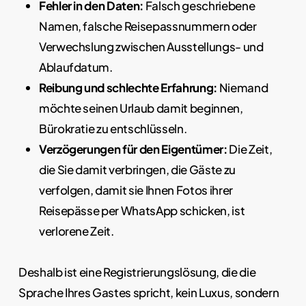
Fehler in den Daten:
Falsch geschriebene
Namen, falsche Reisepassnummern oder
Verwechslung zwischen Ausstellungs- und
Ablaufdatum.
Reibung und schlechte Erfahrung:
Niemand
möchte seinen Urlaub damit beginnen,
Bürokratie zu entschlüsseln.
Verzögerungen für den Eigentümer:
Die Zeit,
die Sie damit verbringen, die Gäste zu
verfolgen, damit sie Ihnen Fotos ihrer
Reisepässe per WhatsApp schicken, ist
verlorene Zeit.
Deshalb ist eine Registrierungslösung, die die
Sprache Ihres Gastes spricht, kein Luxus, sondern