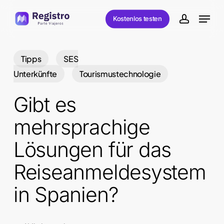
Skip
Menu
Kostenlos testen
to
account
main
content
Tipps
SES
Unterkünfte
Tourismustechnologie
Gibt es
mehrsprachige
Lösungen für das
Reiseanmeldesystem
in Spanien?