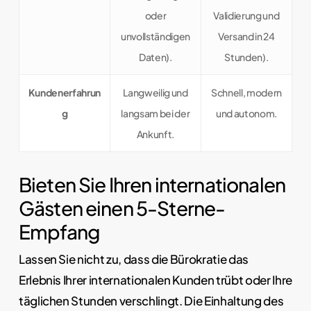
oder
Validierung und
unvollständigen
Versand in 24
Daten).
Stunden).
Kundenerfahrun
Langweilig und
Schnell, modern
g
langsam bei der
und autonom.
Ankunft.
Bieten Sie Ihren internationalen
Gästen einen 5-Sterne-
Empfang
Lassen Sie nicht zu, dass die Bürokratie das
Erlebnis Ihrer internationalen Kunden trübt oder Ihre
täglichen Stunden verschlingt. Die Einhaltung des