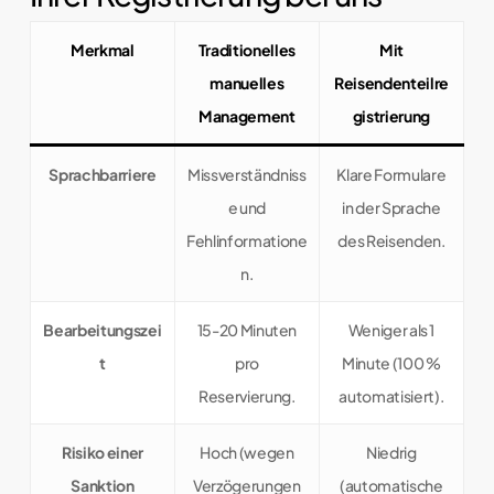
Merkmal
Traditionelles
Mit
manuelles
Reisendenteilre
Management
gistrierung
Sprachbarriere
Missverständniss
Klare Formulare
e und
in der Sprache
Fehlinformatione
des Reisenden.
n.
Bearbeitungszei
15-20 Minuten
Weniger als 1
t
pro
Minute (100 %
Reservierung.
automatisiert).
Risiko einer
Hoch (wegen
Niedrig
Sanktion
Verzögerungen
(automatische