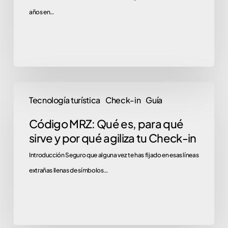
años en…
Código
Tecnología turística
Check-in
Guía
MRZ:
Qué
Código MRZ: Qué es, para qué
es,
sirve y por qué agiliza tu Check-in
para
Introducción Seguro que alguna vez te has fijado en esas líneas
qué
extrañas llenas de símbolos…
sirve
y
por
qué