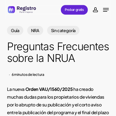
Skip
Menu
Probar gratis
to
account
main
content
Guía
NRA
Sin categoría
Preguntas Frecuentes
sobre la NRUA
6 minutos de lectura
La nueva
Orden VAU/1560/2025
ha creado
muchas dudas para los propietarios de viviendas
por lo abrupto de su publicación y el corto aviso
entre la publicación del programa y el final del plazo