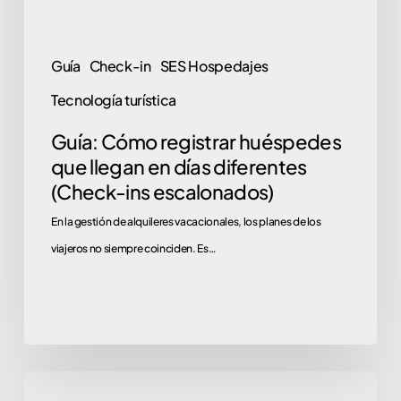
diferentes
(Check-
Guía
Check-in
SES Hospedajes
ins
Tecnología turística
escalonados)
Guía: Cómo registrar huéspedes
que llegan en días diferentes
(Check-ins escalonados)
En la gestión de alquileres vacacionales, los planes de los
viajeros no siempre coinciden. Es…
El