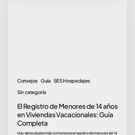
Registro
de
Menores
de
14
años
en
Viviendas
Vacacionales:
Consejos
Guía
SES Hospedajes
Guía
Sin categoría
Completa
El Registro de Menores de 14 años
en Viviendas Vacacionales: Guía
Completa
Uno de las dudas más comunes es el registro de menores de 14