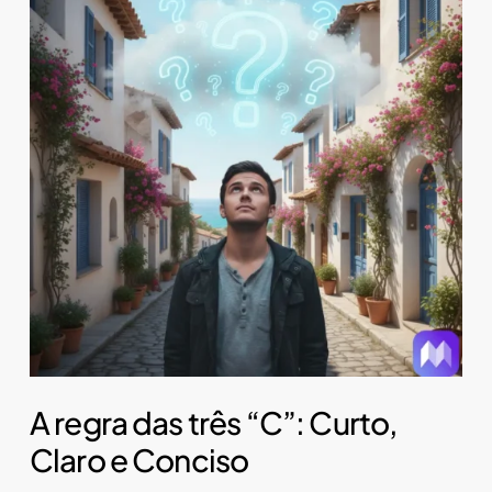
A regra das três “C”: Curto,
Claro e Conciso