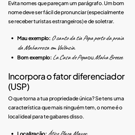
Evita nomes que pareçam um parágrafo. Um bom
nome deve ser fácil de pronunciar (especialmente
se receber turistas estrangeiros) e de soletrar.
O canto da tia Pepa perto da praia
Mau exemplo:
da Malvarrosa em Valência.
La Casa de Pepa
Malva Breeze.
Bom exemplo:
ou
Incorpora o fator diferenciador
(USP)
O que torna a tua propriedade única? Se tens uma
característica que mais ninguém tem, o nome é o
local ideal para te gabares disso.
Ático Plaza Mayor.
Localização: