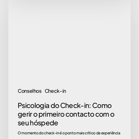
Psicologia
do
Check-
in:
Como
gerir
o
primeiro
contacto
com
Conselhos
Check-in
o
Psicologia do Check-in: Como
seu
gerir o primeiro contacto com o
hóspede
seu hóspede
O momento do check-in é o ponto mais crítico da experiência