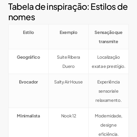
Tabela de inspiração: Estilos de
nomes
Estilo
Exemplo
Sensação que
transmite
Geográfico
Suite Ribera
Localização
Duero
exata e prestígio.
Evocador
Salty Air House
Experiência
sensorial e
relaxamento.
Minimalista
Nook 12
Modernidade,
design e
eficiência.