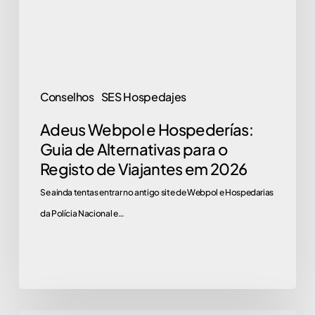
de
Alternativas
para
o
Registo
Conselhos
SES Hospedajes
de
Adeus Webpol e Hospederías:
Viajantes
Guia de Alternativas para o
em
Registo de Viajantes em 2026
2026
Se ainda tentas entrar no antigo site de Webpol e Hospedarias
da Polícia Nacional e…