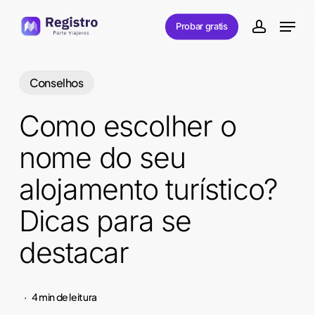
Skip
Menu
Probar gratis
to
account
main
content
Conselhos
Como escolher o
nome do seu
alojamento turístico?
Dicas para se
destacar
4 min de leitura