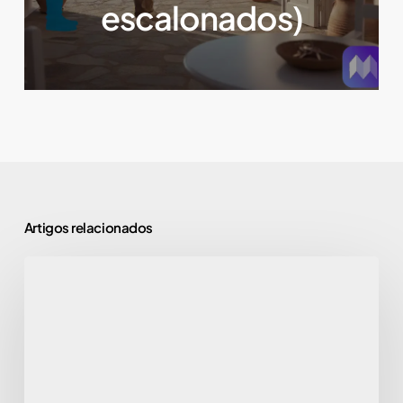
escalonados)
Artigos relacionados
Adeus
Webpol
e
Hospederías:
Guia