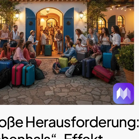
roße Herausforderung:
chenhals“-Effekt