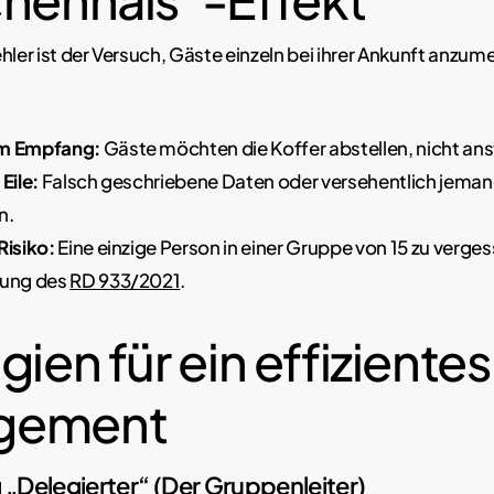
hler ist der Versuch, Gäste einzeln bei ihrer Ankunft anzume
im Empfang:
Gäste möchten die Koffer abstellen, nicht an
Eile:
Falsch geschriebene Daten oder versehentlich jema
n.
Risiko:
Eine einzige Person in einer Gruppe von 15 zu vergess
tung des
RD 933/2021
.
gien für ein effiziente
gement
g „Delegierter“ (Der Gruppenleiter)