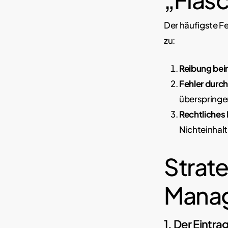
Der häufigste Fe
zu:
Reibung be
Fehler durch 
überspringe
Rechtliches 
Nichteinhal
Strate
Mana
1. Der Eintra