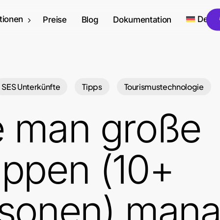
tionen
Deut
Preise
Blog
Dokumentation
SES Unterkünfte
Tipps
Tourismustechnologie
 man große
ppen (10+
sonen) mana