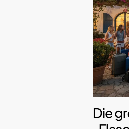
Die g
„Flas