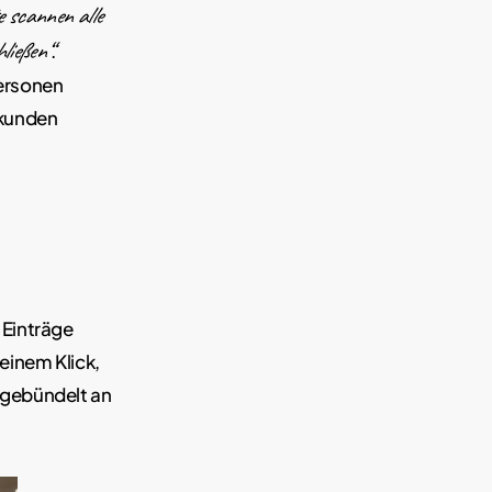
e scannen alle
ließen“
.
Personen
ekunden
 Einträge
einem Klick,
n gebündelt an