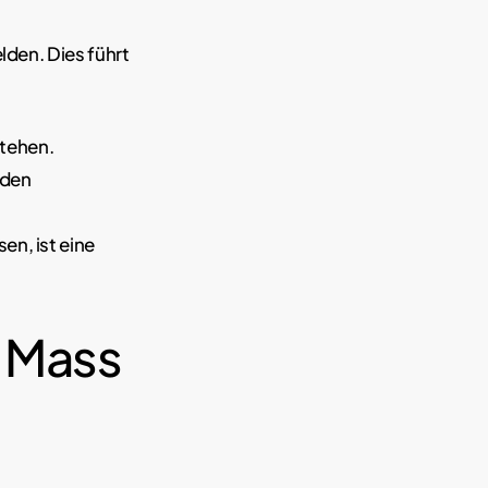
lden. Dies führt
stehen.
nden
en, ist eine
s Mass