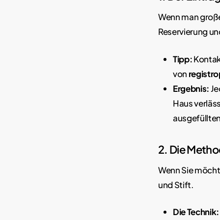
Wenn man große 
Reservierung u
Tipp:
Kontakt
von
registr
Ergebnis:
Je
Haus verläss
ausgefüllten
2. Die Meth
Wenn Sie möchte
und Stift.
Die Technik: