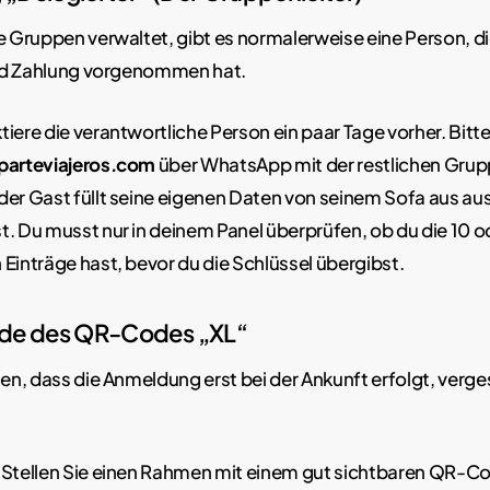
Gruppen verwaltet, gibt es normalerweise eine Person, di
nd Zahlung vorgenommen hat.
iere die verantwortliche Person ein paar Tage vorher. Bitte 
oparteviajeros.com
über WhatsApp mit der restlichen Grupp
der Gast füllt seine eigenen Daten von seinem Sofa aus aus
t. Du musst nur in deinem Panel überprüfen, ob du die 10 o
 Einträge hast, bevor du die Schlüssel übergibst.
ode des QR-Codes „XL“
n, dass die Anmeldung erst bei der Ankunft erfolgt, verge
Stellen Sie einen Rahmen mit einem gut sichtbaren QR-Co