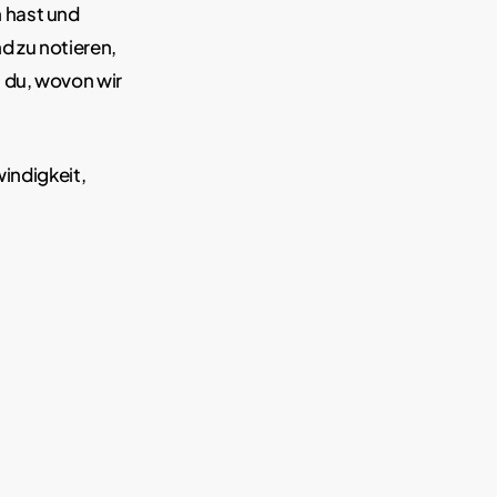
 hast und
d zu notieren,
 du, wovon wir
indigkeit,