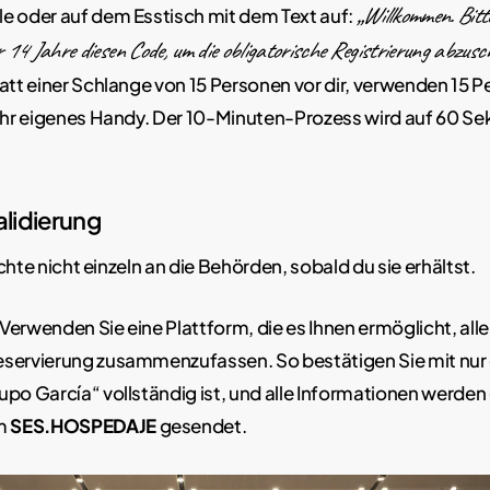
„Willkommen. Bitt
e oder auf dem Esstisch mit dem Text auf:
 14 Jahre diesen Code, um die obligatorische Registrierung abzusch
tt einer Schlange von 15 Personen vor dir, verwenden 15 
 ihr eigenes Handy. Der 10-Minuten-Prozess wird auf 60 S
lidierung
chte nicht einzeln an die Behörden, sobald du sie erhältst.
Verwenden Sie eine Plattform, die es Ihnen ermöglicht, alle
eservierung zusammenzufassen. So bestätigen Sie mit nur 
upo García“ vollständig ist, und alle Informationen werde
rm
SES.HOSPEDAJE
gesendet.