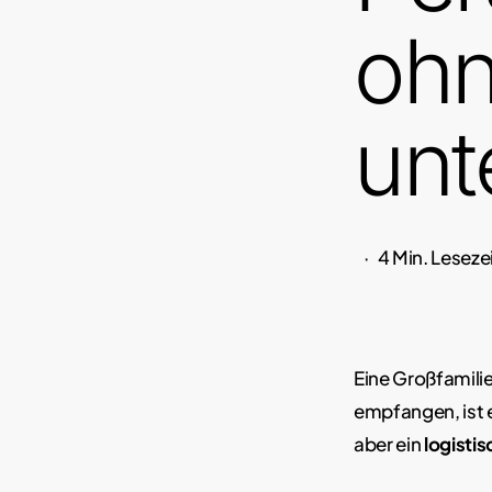
ohn
unt
4 Min. Leseze
Eine Großfamili
empfangen, ist e
aber ein
logisti