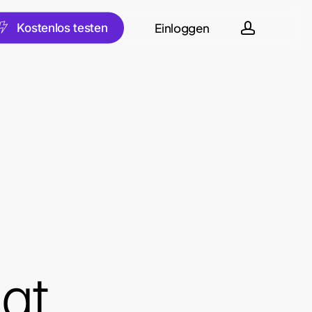
account
Einloggen
sch
K
o
s
t
e
n
l
o
s
t
e
s
t
e
n
gt,