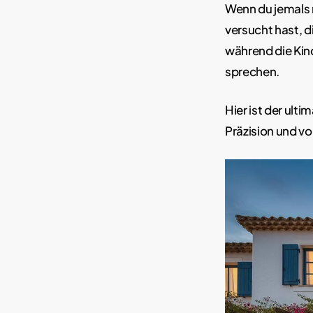
Wenn du jemals 
versucht hast, 
während die Kin
sprechen.
Hier ist der ult
Präzision und vo