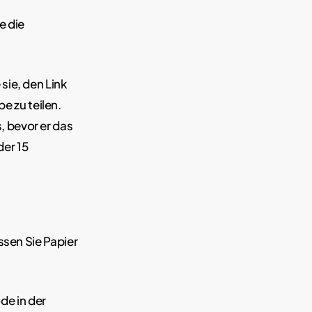
e die
sie, den Link
e zu teilen.
, bevor er das
der 15
ssen Sie Papier
de in der