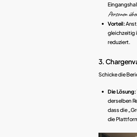
Eingangshall
Personen über
Vorteil:
Ansta
gleichzeitig
reduziert.
3. Chargenva
Schicke die Beri
Die Lösung:
derselben R
dass die „Gr
die Plattfo