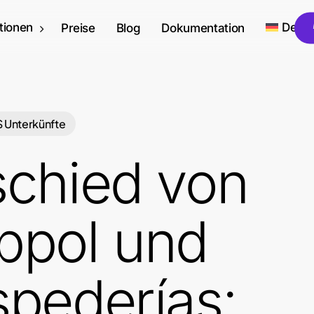
tionen
Deut
Preise
Blog
Dokumentation
 Unterkünfte
chied von
bpol und
pederías: