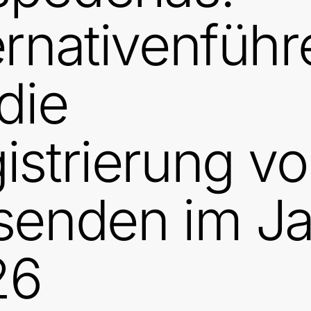
ernativenführ
 die
istrierung v
senden im Ja
26