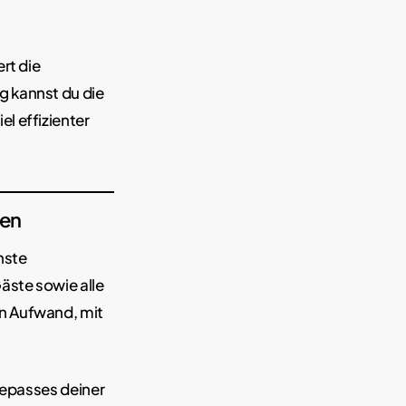
rt die
g kannst du die
l effizienter
ben
hste
äste sowie alle
n Aufwand, mit
sepasses deiner