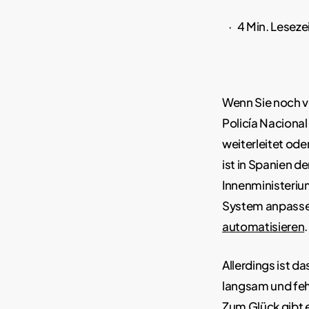
4 Min. Leseze
Wenn Sie noch v
Policía Nacional
weiterleitet ode
ist in Spanien de
Innenministerium
System anpass
automatisieren
.
Allerdings ist 
langsam und feh
Zum Glück gibt e