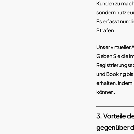
Kunden zu machen
sondern nutze u
Es erfasst nur 
Strafen.
Unser virtueller
Geben Sie die I
Registrierungssc
und Booking bis 
erhalten, indem 
können.
3. Vorteile 
gegenüber de