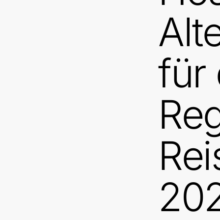
Alt
für
Reg
Rei
20