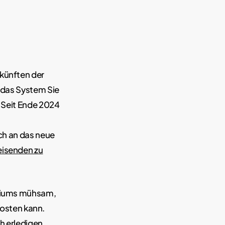
künften der
s das System Sie
. Seit Ende 2024
ich an das neue
Reisenden zu
teriums mühsam,
osten kann.
ch erledigen.