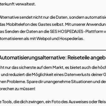
terkunft verwaltest.
Alternative sendet nicht nur die Daten, sondern automatisie
das Mobiltelefon des Gastes selbst. Mit unserer Anwendun
as Senden der Daten an die SES HOSPEDAJES-Plattform vie
utomatisieren als mit Webpol und Hospederías.
 Automatisierungsalternative: Reiseteile ange
icht nur das sicherste auf dem Markt, es bietet auch die höc
und reduziert die Möglichkeit eines Datenverlusts deiner G
en Probleme. Spare dir unangenehme Situationen und de
prechen zu müssen!
 Tools, die dich zwingen, ein Foto des Ausweises oder Rei