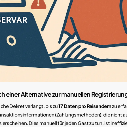
h einer Alternative zur manuellen Registrieru
che Dekret verlangt, bis zu
17 Daten pro Reisendem
zu erf
Transaktionsinformationen (Zahlungsmethoden), die nicht 
erscheinen. Dies manuell für jeden Gast zu tun, ist ineffiz