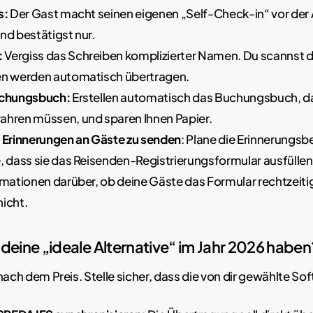
s:
Der Gast macht seinen eigenen „Self-Check-in“ vor der 
nd bestätigst nur.
:
Vergiss das Schreiben komplizierter Namen. Du scannst
en werden automatisch übertragen.
uchungsbuch:
Erstellen automatisch das Buchungsbuch, da
ahren müssen, und sparen Ihnen Papier.
,
Erinnerungen an Gäste zu senden
: Plane die Erinnerungs
, dass sie das Reisenden-Registrierungsformular ausfülle
rmationen darüber, ob deine Gäste das Formular rechtzeitig
icht.
e deine „ideale Alternative“ im Jahr 2026 haben
nach dem Preis. Stelle sicher, dass die von dir gewählte So