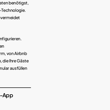
Daten benötigst,
-Technologie.
d vermeidet
nfigurieren.
sen
orm, von Airbnb
, die Ihre Gäste
mular ausfüllen
gs-App