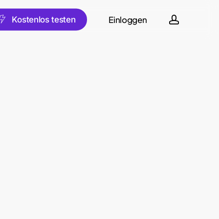
account
Einloggen
sch
K
o
s
t
e
n
l
o
s
t
e
s
t
e
n