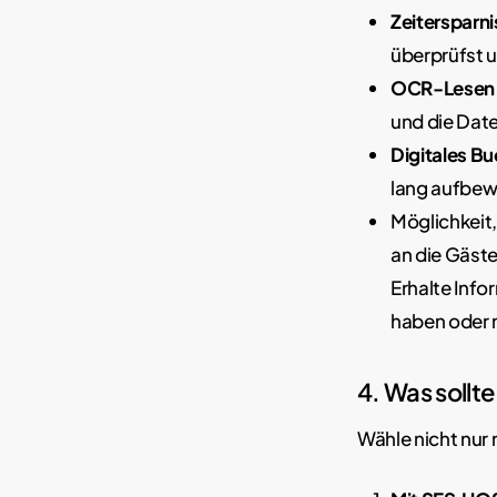
Zeitersparni
überprüfst u
OCR-Lesen
und die Dat
Digitales B
lang aufbew
Möglichkeit
an die Gäste
Erhalte Info
haben oder n
4. Was sollt
Wähle nicht nur 