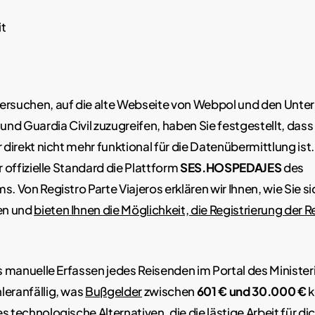
it
ersuchen, auf die alte Webseite von Webpol und den Unter
 und Guardia Civil zuzugreifen, haben Sie festgestellt, das
r direkt nicht mehr funktional für die Datenübermittlung ist
r offizielle Standard die Plattform
SES.HOSPEDAJES
des
s. Von Registro Parte Viajeros erklären wir Ihnen, wie Sie s
en und
bieten Ihnen die Möglichkeit, die Registrierung der 
das manuelle Erfassen jedes Reisenden im Portal des Minis
leranfällig, was
Bußgelder
zwischen
601 € und 30.000 €
k
s technologische Alternativen, die die lästige Arbeit für di