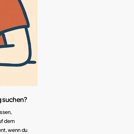
ng suchen?
assen,
auf dem
ient, wenn du