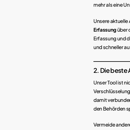
mehr als eine Un
Unsere aktuelle 
Erfassung
über 
Erfassung und d
und schneller a
2. Die beste
Unser Tool ist n
Verschlüsselung 
damit verbunden
den Behörden s
Vermeide andere