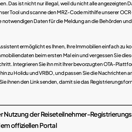
. Das ist nicht nur illegal, weil du nicht alle angezeigten 
nser Tool und scanne den MRZ-Code mithilfe unserer OCR
die notwendigen Daten für die Meldung an die Behörden un
 Assistent ermöglicht es Ihnen, Ihre Immobilien einfach zu ko
mmobiliendaten beim ersten Mal ein und vergessen Sie die
hritt. Integrieren Sie ihn mit Ihrer bevorzugten OTA-Plattf
hin zu Holidu und VRBO, und passen Sie die Nachrichten an
Sie ihnen den Link senden, damit sie das Registrierungsfor
der Nutzung der Reiseteilnehmer-Registrierun
m offiziellen Portal