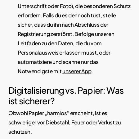
Unterschrift oder Foto), die besonderen Schutz
erfordern. Falls du es dennoch tust, stelle
sicher, dass du ihn nach Abschluss der
Registrierung zerstörst. Befolge unseren
Leitfaden zu den Daten, die du vom
Personalausweis erfassen musst, oder
automatisiere und scanne nur das
Notwendigste mit
unserer App
.
Digitalisierung vs. Papier: Was
ist sicherer?
Obwohl Papier „harmlos“ erscheint, ist es
schwieriger vor Diebstahl, Feuer oder Verlust zu
schützen.