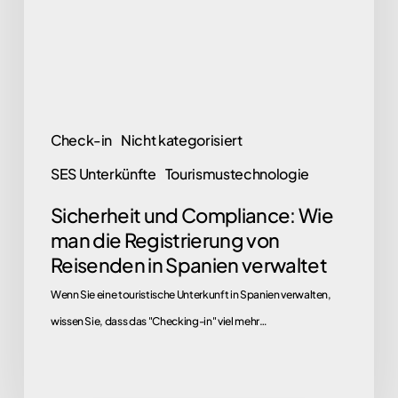
die
Registrierung
von
Reisenden
in
Check-in
Nicht kategorisiert
Spanien
SES Unterkünfte
Tourismustechnologie
verwaltet
Sicherheit und Compliance: Wie
man die Registrierung von
Reisenden in Spanien verwaltet
Wenn Sie eine touristische Unterkunft in Spanien verwalten,
wissen Sie, dass das "Checking-in" viel mehr…