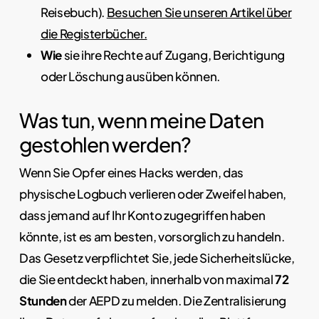
Reisebuch).
Besuchen Sie unseren Artikel über
die Registerbücher.
Wie
sie ihre Rechte auf Zugang, Berichtigung
oder Löschung ausüben können.
Was tun, wenn meine Daten
gestohlen werden?
Wenn Sie Opfer eines Hacks werden, das
physische Logbuch verlieren oder Zweifel haben,
dass jemand auf Ihr Konto zugegriffen haben
könnte, ist es am besten, vorsorglich zu handeln.
Das Gesetz verpflichtet Sie, jede Sicherheitslücke,
die Sie entdeckt haben, innerhalb von maximal
72
Stunden
der AEPD zu melden. Die Zentralisierung