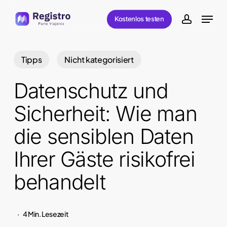
Skip
Menu
Kostenlos testen
to
account
main
content
Tipps
Nicht kategorisiert
Datenschutz und
Sicherheit: Wie man
die sensiblen Daten
Ihrer Gäste risikofrei
behandelt
4 Min. Lesezeit