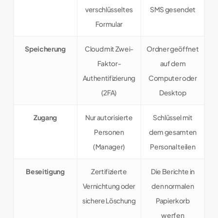
verschlüsseltes
SMS gesendet
Formular
Speicherung
Cloud mit Zwei-
Ordner geöffnet
Faktor-
auf dem
Authentifizierung
Computer oder
(2FA)
Desktop
Zugang
Nur autorisierte
Schlüssel mit
Personen
dem gesamten
(Manager)
Personal teilen
Beseitigung
Zertifizierte
Die Berichte in
Vernichtung oder
den normalen
sichere Löschung
Papierkorb
werfen