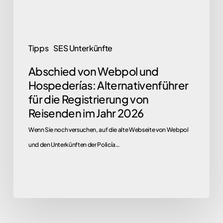
die
Registrierung
von
Tipps
SES Unterkünfte
Reisenden
Abschied von Webpol und
im
Hospederías: Alternativenführer
Jahr
für die Registrierung von
2026
Reisenden im Jahr 2026
Wenn Sie noch versuchen, auf die alte Webseite von Webpol
und den Unterkünften der Policía…