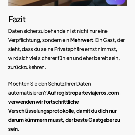
Fazit
Daten sicher zu behandeln ist nicht nur eine
Verpflichtung, sondern ein
Mehrwert
. Ein Gast, der
sieht, dass du seine Privatsphäre ernst nimmst,
wird sich viel sicherer fühlen und eher bereit sein,
zurückzukehren.
Möchten Sie den Schutz Ihrer Daten
automatisieren?
Auf registroparteviajeros.com
verwenden wir fortschrittliche
Verschlüsselungsprotokolle, damit du dich nur
darum kümmern musst, der beste Gastgeber zu
sein.