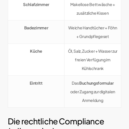
Schlafzimmer
Makellose Bettwäsche +
zusätzliche Kissen
Badezimmer
Weiche Handtücher + Föhn
+ Grundpflegeset
Küche
Öl, Salz, Zucker + Wasser zur
freien Verfügung im
Kühlschrank
Eintritt
Das
Buchungsformular
oder Zugang zur digitalen
Anmeldung
Die rechtliche Compliance