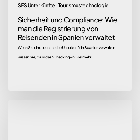
SES Unterkünfte
Tourismustechnologie
verwaltet
Sicherheit und Compliance: Wie
man die Registrierung von
Reisenden in Spanien verwaltet
Wenn Sie eine touristische Unterkunft in Spanien verwalten,
wissen Sie, dass das "Checking-in" viel mehr…
Gibt
es
mehrsprachige
Lösungen