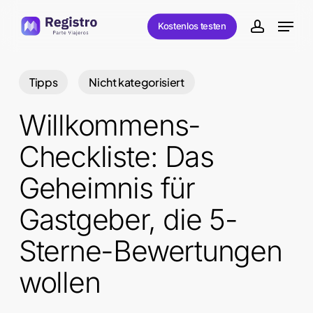
Skip
Menu
Kostenlos testen
to
account
main
content
Tipps
Nicht kategorisiert
Willkommens-
Checkliste: Das
Geheimnis für
Gastgeber, die 5-
Sterne-Bewertungen
wollen