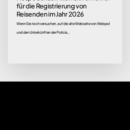
für die Registrierung von
2026
Reisenden im Jahr 2026
Wenn Sie noch versuchen, auf die alte Webseite von Webpol
und den Unterkünften der Policía…