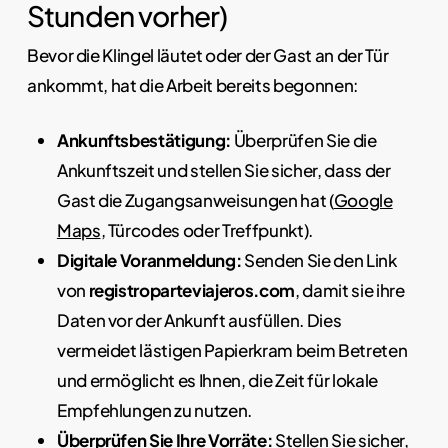
Stunden vorher)
Bevor die Klingel läutet oder der Gast an der Tür
ankommt, hat die Arbeit bereits begonnen:
Ankunftsbestätigung:
Überprüfen Sie die
Ankunftszeit und stellen Sie sicher, dass der
Gast die Zugangsanweisungen hat (
Google
Maps
, Türcodes oder Treffpunkt).
Digitale Voranmeldung:
Senden Sie den Link
von
registroparteviajeros.com
, damit sie ihre
Daten vor der Ankunft ausfüllen. Dies
vermeidet lästigen Papierkram beim Betreten
und ermöglicht es Ihnen, die Zeit für lokale
Empfehlungen zu nutzen.
Überprüfen Sie Ihre Vorräte:
Stellen Sie sicher,