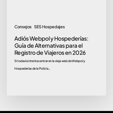
para
el
Registro
Consejos
SES Hospedajes
de
Adiós Webpol y Hospederías:
Viajeros
Guía de Alternativas para el
en
Registro de Viajeros en 2026
2026
Si todavía intentas entrar en la vieja web de Webpol y
Hospederías de la Policía…