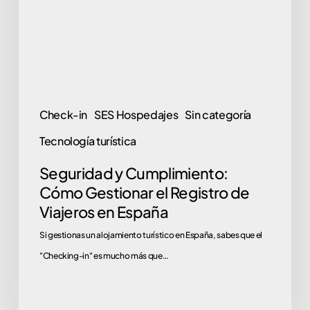
el
Registro
de
Viajeros
en
Check-in
SES Hospedajes
Sin categoría
España
Tecnología turística
Seguridad y Cumplimiento:
Cómo Gestionar el Registro de
Viajeros en España
Si gestionas un alojamiento turístico en España, sabes que el
"Checking-in" es mucho más que…