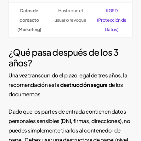
Datos de
Hasta que el
RGPD
contacto
usuario revoque
(Protección de
(Marketing)
Datos)
¿Qué pasa después de los 3
años?
Una vez transcurrido el plazo legal de tres años, la
recomendación es la
destrucción segura
de los
documentos.
Dado que los partes de entrada contienen datos
personales sensibles (DNI, firmas, direcciones), no
puedes simplemente tirarlos al contenedor de
papel. Debes usar una destructora de papel (nivel