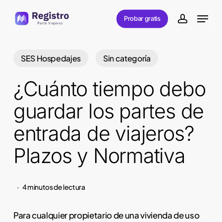
Skip
Menu
Probar gratis
to
account
main
content
SES Hospedajes
Sin categoría
¿Cuánto tiempo debo
guardar los partes de
entrada de viajeros?
Plazos y Normativa
4 minutos de lectura
Para cualquier propietario de una vivienda de uso