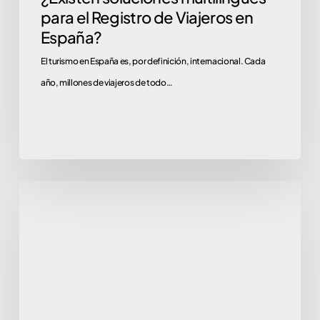
para el Registro de Viajeros en
España?
El turismo en España es, por definición, internacional. Cada
año, millones de viajeros de todo…
Adiós
Webpol
y
Hospederías:
Guía
de
Alternativas