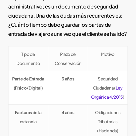
administrativo; es un documento de seguridad
ciudadana. Una de las dudas más recurrentes es:
¿Cuánto tiempo debo guardar los partes de
entrada de viajeros una vez que el cliente se ha ido?
Tipo de
Plazo de
Motivo
Documento
Conservación
Parte de Entrada
3 años
Seguridad
(Físico/Digital)
Ciudadana (
Ley
Orgánica 4/2015
)
Facturas de la
4 años
Obligaciones
estancia
Tributarias
(Hacienda)