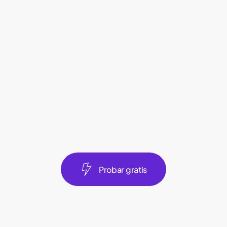
P
r
o
b
a
r
g
r
a
t
i
s