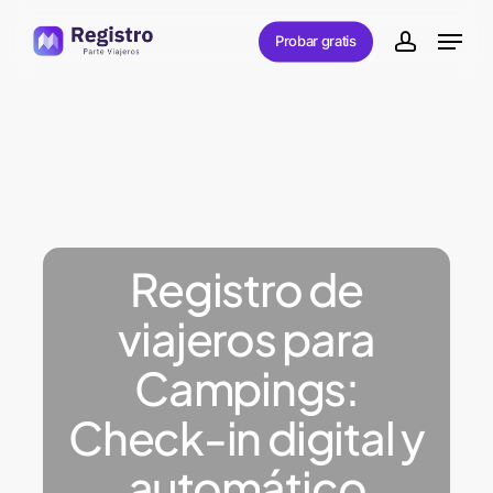
Skip
Menu
Probar gratis
to
account
main
content
Registro de
viajeros para
Campings:
Check-in digital y
automático