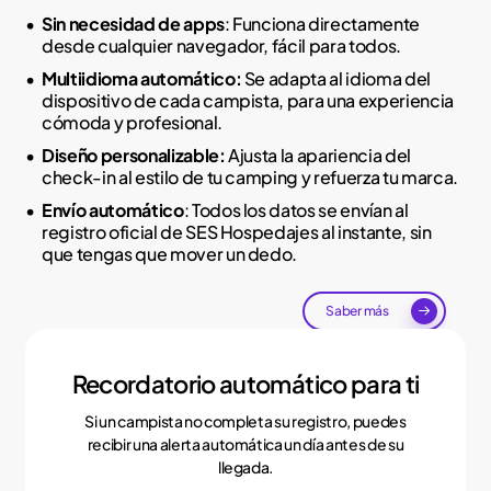
Sin necesidad de apps
: Funciona directamente
desde cualquier navegador, fácil para todos.
Multiidioma automático:
Se adapta al idioma del
dispositivo de cada campista, para una experiencia
cómoda y profesional.
Diseño personalizable:
Ajusta la apariencia del
check-in al estilo de tu camping y refuerza tu marca.
Envío automático
: Todos los datos se envían al
registro oficial de SES Hospedajes al instante, sin
que tengas que mover un dedo.
Saber más
Recordatorio automático para ti
Si un campista no completa su registro, puedes
recibir una alerta automática un día antes de su
llegada.