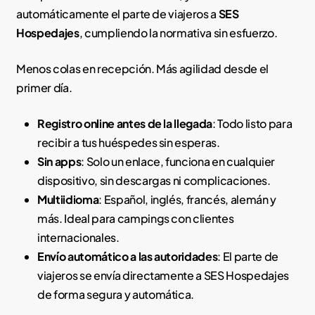
automáticamente el parte de viajeros a
SES
Hospedajes
, cumpliendo la normativa sin esfuerzo.
Menos colas en recepción. Más agilidad desde el
primer día.
Registro online antes de la llegada
: Todo listo para
recibir a tus huéspedes sin esperas.
Sin apps
: Solo un enlace, funciona en cualquier
dispositivo, sin descargas ni complicaciones.
Multiidioma
: Español, inglés, francés, alemán y
más. Ideal para campings con clientes
internacionales.
Envío automático a las autoridades
: El parte de
viajeros se envía directamente a SES Hospedajes
de forma segura y automática.