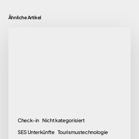
Ähnliche Artikel
Sicherheit
und
Compliance:
Wie
man
die
Registrierung
von
Reisenden
in
Check-in
Nicht kategorisiert
Spanien
SES Unterkünfte
Tourismustechnologie
verwaltet