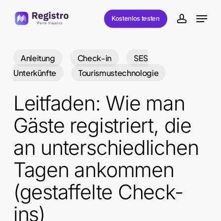
Skip
Menu
Kostenlos testen
to
account
main
content
Anleitung
Check-in
SES
Unterkünfte
Tourismustechnologie
Leitfaden: Wie man
Gäste registriert, die
an unterschiedlichen
Tagen ankommen
(gestaffelte Check-
ins)