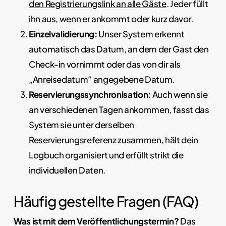
den Registrierungslink an alle Gäste
. Jeder füllt
ihn aus, wenn er ankommt oder kurz davor.
Einzelvalidierung:
Unser System erkennt
automatisch das Datum, an dem der Gast den
Check-in vornimmt oder das von dir als
„Anreisedatum“ angegebene Datum.
Reservierungssynchronisation:
Auch wenn sie
an verschiedenen Tagen ankommen, fasst das
System sie unter derselben
Reservierungsreferenz zusammen, hält dein
Logbuch organisiert und erfüllt strikt die
individuellen Daten.
Häufig gestellte Fragen (FAQ)
Was ist mit dem Veröffentlichungstermin?
Das