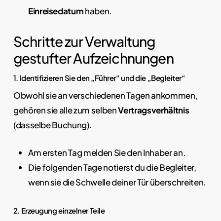
Einreisedatum
haben.
Schritte zur Verwaltung
gestufter Aufzeichnungen
1. Identifizieren Sie den „Führer“ und die „Begleiter“
Obwohl sie an verschiedenen Tagen ankommen,
gehören sie alle zum selben
Vertragsverhältnis
(dasselbe Buchung).
Am ersten Tag melden Sie den Inhaber an.
Die folgenden Tage notierst du die Begleiter,
wenn sie die Schwelle deiner Tür überschreiten.
2. Erzeugung einzelner Teile