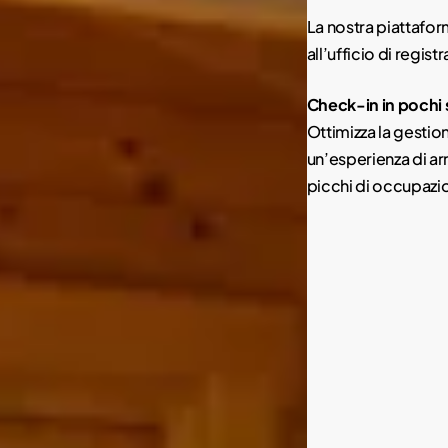
La nostra piattaform
all’ufficio di regist
Check-in in pochi s
Ottimizza la gestion
un’esperienza di ar
picchi di occupazio