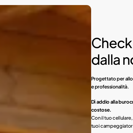
Check-
dalla 
Progettato per allog
e professionalità.
Dì addio alla buroc
costose.
Con il tuo cellulare
tuoi campeggiatori 