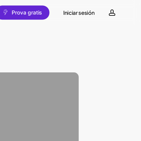
account
Iniciar sesión
iano
P
r
o
v
a
g
r
a
t
i
s