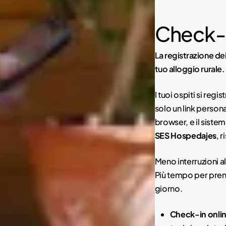
Check-i
La registrazione de
tuo alloggio rurale.
I tuoi ospiti si regi
solo un link persona
browser, e il siste
SES Hospedajes
, 
Meno interruzioni a
Più tempo per prend
giorno.
Check-in onlin