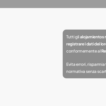
Tutti gli
alojamientos r
registrare i dati dei lo
conformemente al
Re
Evita errori, risparmia
normativa senza scart