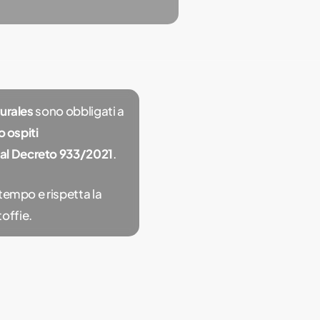
urales
sono obbligati a
ro ospiti
al Decreto 933/2021
.
 tempo e rispetta la
offie.