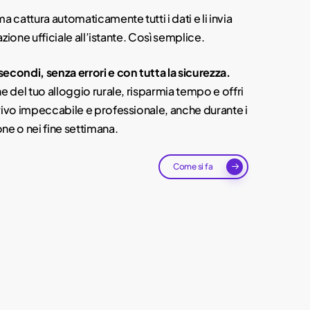
a cattura automaticamente tutti i dati e li invia
razione ufficiale all’istante. Così semplice.
econdi, senza errori e con tutta la sicurezza.
e del tuo alloggio rurale, risparmia tempo e offri
rivo impeccabile e professionale, anche durante i
ne o nei fine settimana.
Come si fa