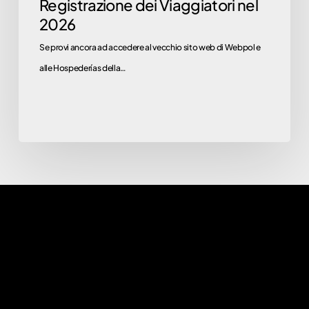
Registrazione dei Viaggiatori nel
2026
2026
Se provi ancora ad accedere al vecchio sito web di Webpol e
alle Hospederías della…