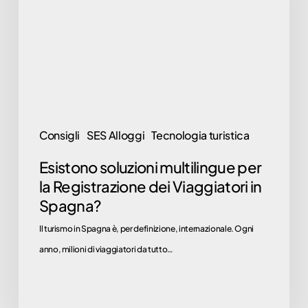
per
la
Registrazione
dei
Viaggiatori
in
Spagna?
Consigli
SES Alloggi
Tecnologia turistica
Esistono soluzioni multilingue per
la Registrazione dei Viaggiatori in
Spagna?
Il turismo in Spagna è, per definizione, internazionale. Ogni
anno, milioni di viaggiatori da tutto…