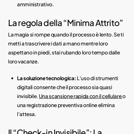
amministrativo.
La regola della “Minima Attrito”
La magia si rompe quando il processo è lento. Se ti
metti a trascrivere i dati a mano mentre loro
aspettano in piedi, stai rubando loro tempo dalle
loro vacanze.
La soluzione tecnologica:
L’uso di strumenti
digitali consente che il processo sia quasi
invisibile.
Una scansione rapida con il cellulare
o
una registrazione preventiva online elimina
l’attesa.
Il “Check-in Invisibile”: La