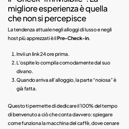
migliore esperienza è quella
che non si percepisce
La tendenza attuale negli alloggi di lusso e negli
host più apprezzati è il
Pre-Check-in
.
Invii un link 24 ore prima.
L’ospite lo compila comodamente dal suo
divano.
Quando arriva all’alloggio, la parte “noiosa” è
già fatta.
Questo ti permette di dedicare il 100% del tempo
di benvenuto a ciò che conta davvero: spiegare
come funziona la macchina del caffè, dove cenare