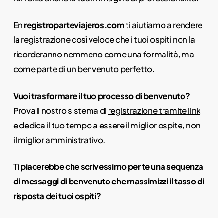
En
registroparteviajeros.com
ti aiutiamo a rendere
la registrazione così veloce che i tuoi ospiti non la
ricorderanno nemmeno come una formalità, ma
come parte di un benvenuto perfetto.
Vuoi trasformare il tuo processo di benvenuto?
Prova il nostro sistema di
registrazione tramite link
e dedica il tuo tempo a essere il miglior ospite, non
il miglior amministrativo.
Ti piacerebbe che scrivessimo per te una sequenza
di messaggi di benvenuto che massimizzi il tasso di
risposta dei tuoi ospiti?