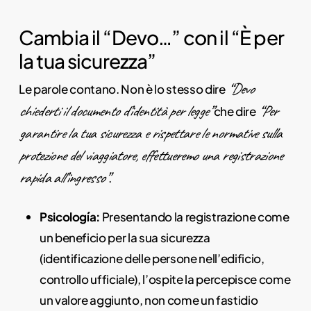
Cambia il “Devo…” con il “È per
la tua sicurezza”
“Devo
Le parole contano. Non è lo stesso dire
chiederti il documento d’identità per legge”
“Per
che dire
garantire la tua sicurezza e rispettare le normative sulla
protezione del viaggiatore, effettueremo una registrazione
rapida all’ingresso”
.
Psicología:
Presentando la registrazione come
un beneficio per la sua sicurezza
(identificazione delle persone nell’edificio,
controllo ufficiale), l’ospite la percepisce come
un valore aggiunto, non come un fastidio