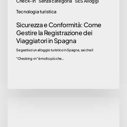
Check-in
Senza categoria
SES Alloggi
Spagna
Tecnologia turistica
Sicurezza e Conformità: Come
Gestire la Registrazione dei
Viaggiatori in Spagna
Se gestisci un alloggio turistico in Spagna, sai che il
"Checking-in" è molto più che…
Esistono
soluzioni
multilingue