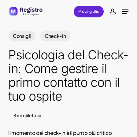
Skip
Menu
Prova gratis
to
account
main
content
Consigli
Check-in
Psicologia del Check-
in: Come gestire il
primo contatto con il
tuo ospite
4 min di lettura
Il momento del check-in è il punto più critico