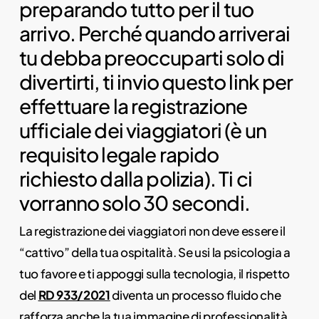
preparando tutto per il tuo
arrivo. Perché quando arriverai
tu debba preoccuparti solo di
divertirti, ti invio questo link per
effettuare la registrazione
ufficiale dei viaggiatori (è un
requisito legale rapido
richiesto dalla polizia). Ti ci
vorranno solo 30 secondi.
La registrazione dei viaggiatori non deve essere il
“cattivo” della tua ospitalità. Se usi la psicologia a
tuo favore e ti appoggi sulla tecnologia, il rispetto
del
RD 933/2021
diventa un processo fluido che
rafforza anche la tua immagine di professionalità.