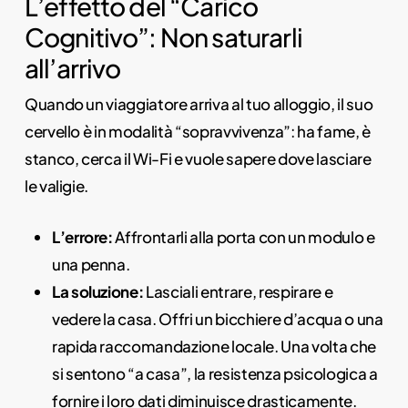
L’effetto del “Carico
Cognitivo”: Non saturarli
all’arrivo
Quando un viaggiatore arriva al tuo alloggio, il suo
cervello è in modalità “sopravvivenza”: ha fame, è
stanco, cerca il Wi-Fi e vuole sapere dove lasciare
le valigie.
L’errore:
Affrontarli alla porta con un modulo e
una penna.
La soluzione:
Lasciali entrare, respirare e
vedere la casa. Offri un bicchiere d’acqua o una
rapida raccomandazione locale. Una volta che
si sentono “a casa”, la resistenza psicologica a
fornire i loro dati diminuisce drasticamente.