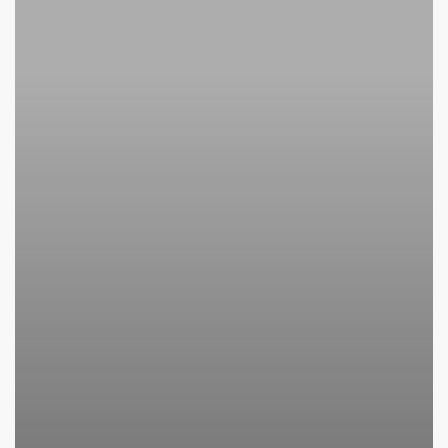
su
Mac