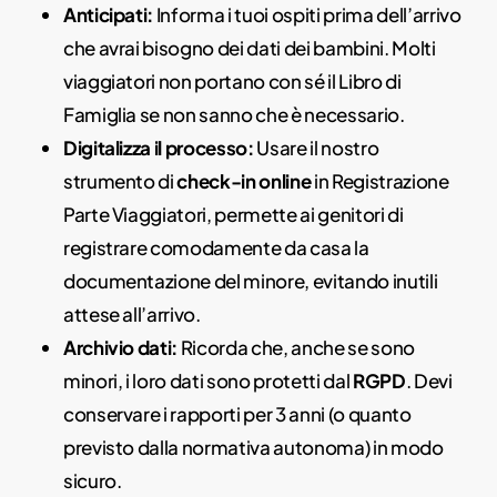
Anticipati:
Informa i tuoi ospiti prima dell’arrivo
che avrai bisogno dei dati dei bambini. Molti
viaggiatori non portano con sé il Libro di
Famiglia se non sanno che è necessario.
Digitalizza il processo:
Usare il nostro
strumento di
check-in online
in Registrazione
Parte Viaggiatori, permette ai genitori di
registrare comodamente da casa la
documentazione del minore, evitando inutili
attese all’arrivo.
Archivio dati:
Ricorda che, anche se sono
minori, i loro dati sono protetti dal
RGPD
. Devi
conservare i rapporti per 3 anni (o quanto
previsto dalla normativa autonoma) in modo
sicuro.