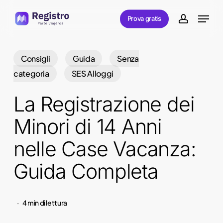
Skip
Menu
Prova gratis
to
account
main
content
Consigli
Guida
Senza
categoria
SES Alloggi
La Registrazione dei
Minori di 14 Anni
nelle Case Vacanza:
Guida Completa
4 min di lettura