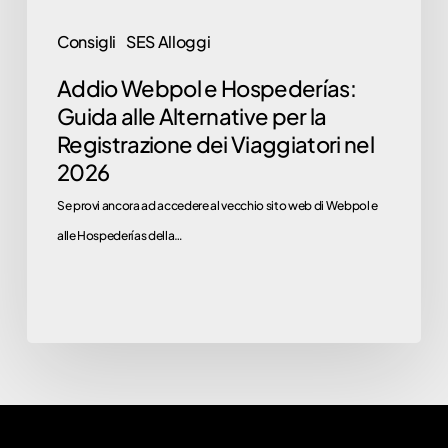
Registrazione
Consigli
SES Alloggi
dei
Addio Webpol e Hospederías:
Viaggiatori
Guida alle Alternative per la
nel
Registrazione dei Viaggiatori nel
2026
2026
Se provi ancora ad accedere al vecchio sito web di Webpol e
alle Hospederías della…