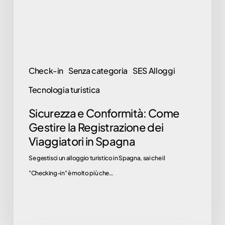
la
Registrazione
dei
Viaggiatori
in
Check-in
Senza categoria
SES Alloggi
Spagna
Tecnologia turistica
Sicurezza e Conformità: Come
Gestire la Registrazione dei
Viaggiatori in Spagna
Se gestisci un alloggio turistico in Spagna, sai che il
"Checking-in" è molto più che…