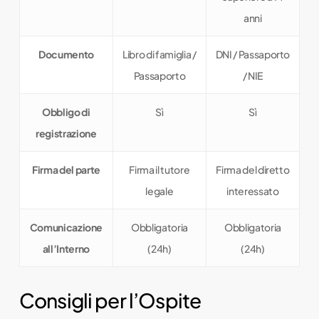
anni
Documento
Libro di famiglia /
DNI / Passaporto
Passaporto
/ NIE
Obbligo di
Sì
Sì
registrazione
Firma del parte
Firma il tutore
Firma del diretto
legale
interessato
Comunicazione
Obbligatoria
Obbligatoria
all’Interno
(24h)
(24h)
Consigli per l’Ospite