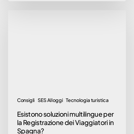
Esistono
soluzioni
multilingue
per
la
Registrazione
dei
Viaggiatori
in
Spagna?
Consigli
SES Alloggi
Tecnologia turistica
Esistono soluzioni multilingue per
la Registrazione dei Viaggiatori in
Spagna?