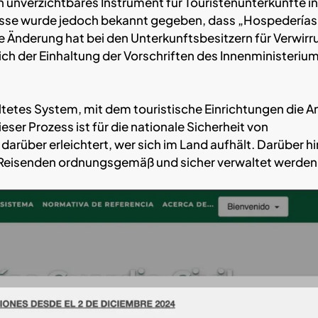
n unverzichtbares Instrument für Touristenunterkünfte in
nisse wurde jedoch bekannt gegeben, dass „Hospederías
e Änderung hat bei den Unterkunftsbesitzern für Verwirr
ich der Einhaltung der Vorschriften des Innenministeriu
altetes System, mit dem touristische Einrichtungen die A
eser Prozess ist für die nationale Sicherheit von
darüber erleichtert, wer sich im Land aufhält. Darüber h
 Reisenden ordnungsgemäß und sicher verwaltet werden