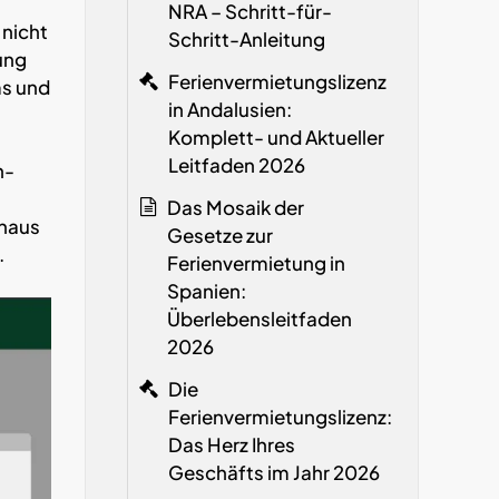
NRA
– Schritt-für-
 nicht
Schritt-Anleitung
ung
Ferienvermietungslizenz
ms und
in Andalusien:
Komplett- und Aktueller
Leitfaden 2026
n-
Das Mosaik der
inaus
Gesetze zur
.
Ferienvermietung in
Spanien:
Überlebensleitfaden
2026
Die
Ferienvermietungslizenz:
Das Herz Ihres
Geschäfts im Jahr 2026