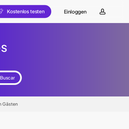
account
Einloggen
sch
K
o
s
t
e
n
l
o
s
t
e
s
t
e
n
os
on Gästen