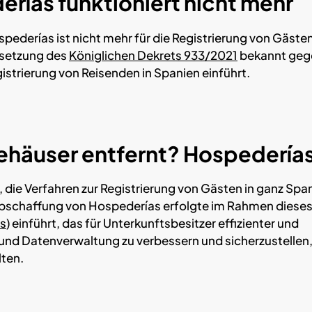
rías funktioniert nicht mehr
pederías ist nicht mehr für die Registrierung von Gäste
msetzung des
Königlichen Dekrets 933/2021
bekannt geg
istrierung von Reisenden in Spanien einführt.
häuser entfernt? Hospedería
b, die Verfahren zur Registrierung von Gästen in ganz Spa
 Abschaffung von Hospederías erfolgte im Rahmen diese
s
) einführt, das für Unterkunftsbesitzer effizienter und
eit und Datenverwaltung zu verbessern und sicherzustellen
lten.