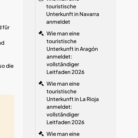
touristische
Unterkunft in Navarra
anmeldet
 für
Wie man eine
touristische
nd
Unterkunft in Aragón
anmeldet:
vollständiger
so die
Leitfaden 2026
Wie man eine
touristische
Unterkunft in La Rioja
anmeldet:
vollständiger
Leitfaden 2026
Wie man eine