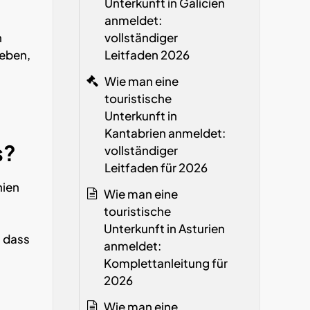
Unterkunft in Galicien
anmeldet:
n
vollständiger
eben,
Leitfaden 2026
Wie man eine
touristische
Unterkunft in
Kantabrien anmeldet:
s?
vollständiger
Leitfaden für 2026
nien
Wie man eine
s
touristische
Unterkunft in Asturien
, dass
anmeldet:
Komplettanleitung für
2026
Wie man eine