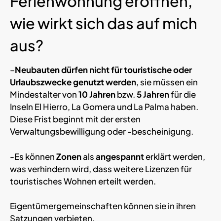
Ferienwohnung eröffnen,
wie wirkt sich das auf mich
aus?
–
Neubauten dürfen nicht für touristische oder
Urlaubszwecke genutzt werden
, sie müssen ein
Mindestalter von
10 Jahren
bzw.
5 Jahren
für die
Inseln El Hierro, La Gomera und La Palma haben.
Diese Frist beginnt mit der ersten
Verwaltungsbewilligung oder -bescheinigung.
-Es können
Zonen
als
angespannt
erklärt werden,
was verhindern wird, dass weitere Lizenzen für
touristisches Wohnen erteilt werden.
Eigentümergemeinschaften können sie in ihren
Satzungen verbieten,