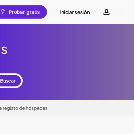
account
Iniciar sesión
tuguês
P
r
o
b
a
r
g
r
a
t
i
s
os
 e registo de hóspedes