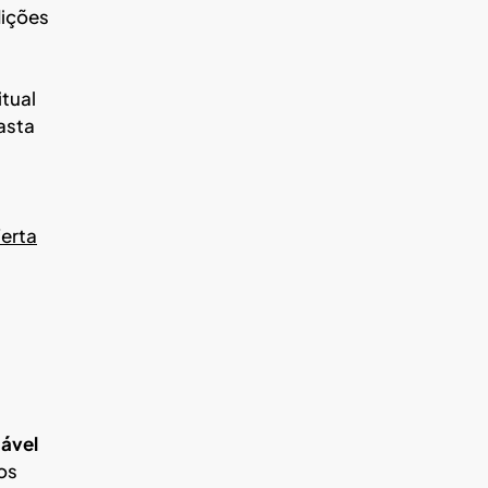
dições
itual
basta
ferta
ável
os