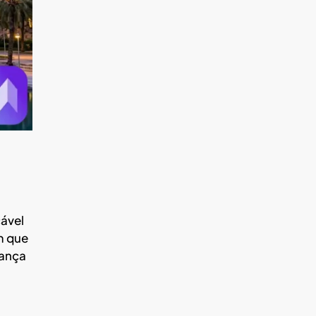
cável
m que
rança