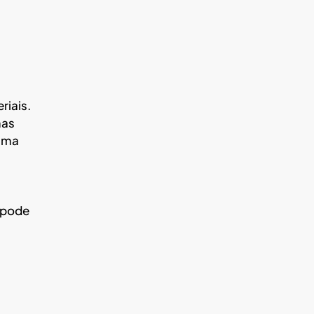
riais.
mas
xima
 pode