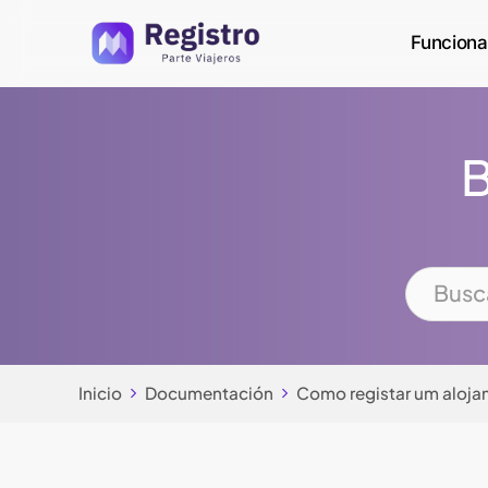
Skip
Funciona
to
main
content
B
Inicio
Documentación
Como registar um alojam