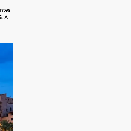
entes
S
. A