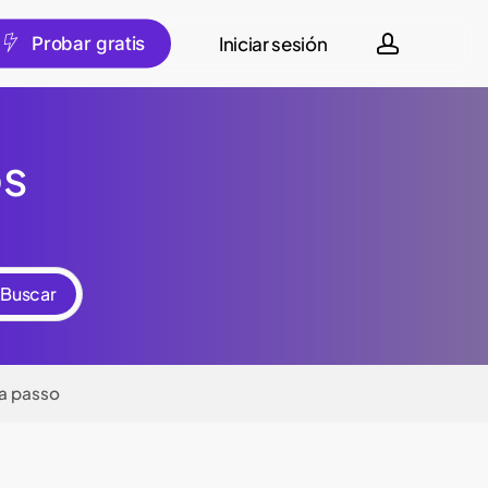
account
Iniciar sesión
tuguês
P
r
o
b
a
r
g
r
a
t
i
s
os
 a passo