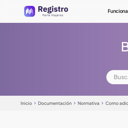
Skip
Funciona
to
main
content
B
Inicio
Documentación
Normativa
Como adici