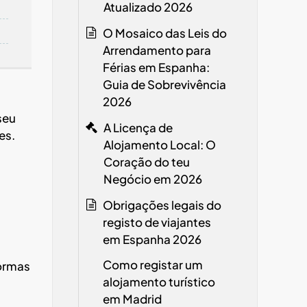
Atualizado 2026
O Mosaico das Leis do
Arrendamento para
Férias em Espanha:
Guia de Sobrevivência
2026
seu
A Licença de
es.
Alojamento Local: O
Coração do teu
Negócio em 2026
Obrigações legais do
registo de viajantes
em Espanha
2026
Como registar um
formas
alojamento turístico
em Madrid