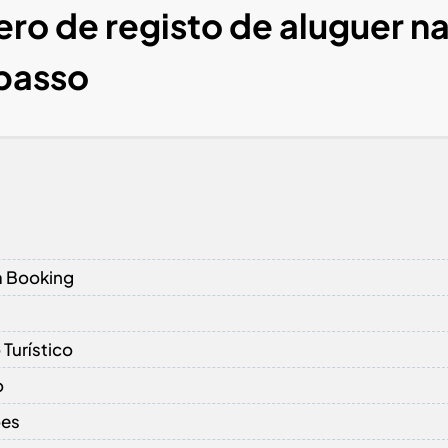
ro de registo de aluguer n
 passo
da Booking
Turístico
o
ões