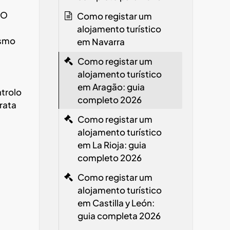
 O
Como registar um
alojamento turístico
ismo
em Navarra
Como registar um
alojamento turístico
em Aragão: guia
trolo
completo 2026
trata
Como registar um
alojamento turístico
em La Rioja: guia
completo 2026
Como registar um
alojamento turístico
em Castilla y León:
guia completa 2026