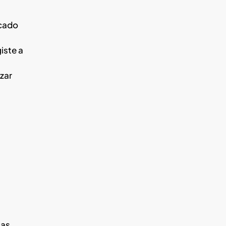
icado
iste a
zar
mas