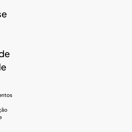
se
ade
de
mentos
ção
e