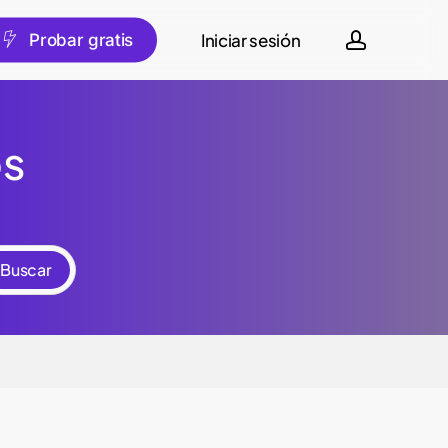
account
Iniciar sesión
tuguês
P
r
o
b
a
r
g
r
a
t
i
s
os