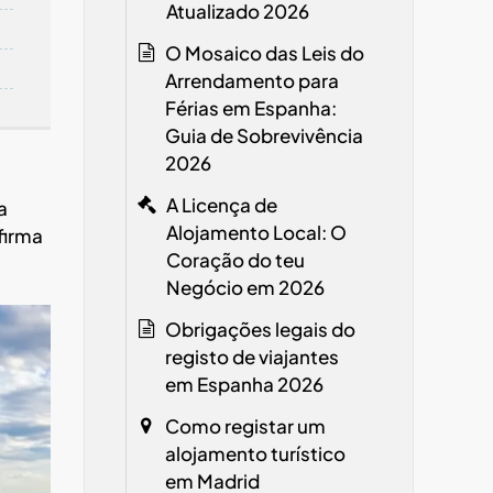
Atualizado 2026
O Mosaico das Leis do
Arrendamento para
Férias em Espanha:
Guia de Sobrevivência
2026
A Licença de
a
Alojamento Local: O
firma
Coração do teu
Negócio em 2026
Obrigações legais do
registo de viajantes
em Espanha
2026
Como registar um
alojamento turístico
em Madrid