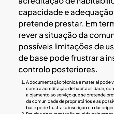
acreditação de habitabil
capacidade e adequação 
pretende prestar. Em te
rever a situação da comun
possíveis limitações de 
de base pode frustrar a i
controlo posteriores.
A documentação técnica e material pode va
como a acreditação de habitabilidade, c
alojamento ao serviço que se pretende pr
da comunidade de proprietários e as possí
base pode frustrar a inscrição ou dar orig
Reunir a documentação exigida pelo procedi