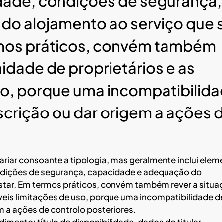
idade, condições de segurança,
do alojamento ao serviço que 
rmos práticos, convém também
idade de proprietários e as
uso, porque uma incompatibilid
nscrição ou dar origem a ações 
riar consoante a tipologia, mas geralmente inclui ele
ondições de segurança, capacidade e adequação do
estar. Em termos práticos, convém também rever a situa
veis limitações de uso, porque uma incompatibilidade d
em a ações de controlo posteriores.
mento: título de disponibilidade, dados do titular,