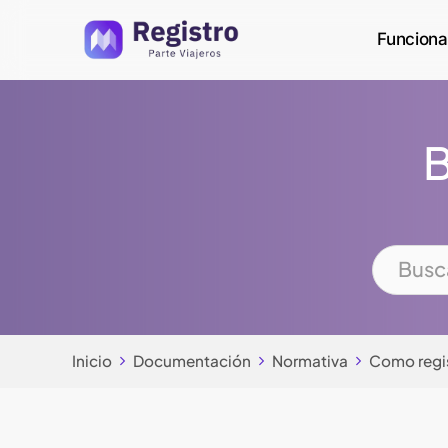
Skip
Funciona
to
main
content
B
Inicio
Documentación
Normativa
Como regis