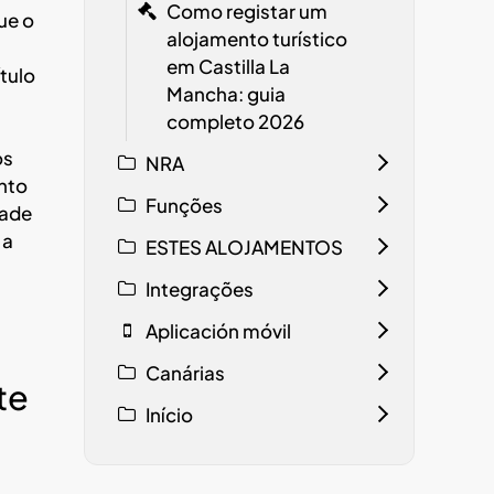
Como registar um
ue o
alojamento turístico
em Castilla La
tulo
Mancha: guia
completo 2026
os
NRA
nto
Funções
dade
 a
ESTES ALOJAMENTOS
Integrações
Aplicación móvil
Canárias
te
Início