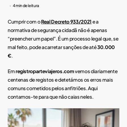
4 min de leitura
Cumprir com o
Real Decreto 933/2021
e a
normativa de segurança cidadã não é apenas
“preencher um papel”. É um processo legal que, se
mal feito, pode acarretar sanções de até
30.000
€
.
Em
registroparteviajeros.com
vemos diariamente
centenas de registos e detetámos os erros mais
comuns cometidos pelos anfitriões. Aqui
contamos-te para que não caias neles.