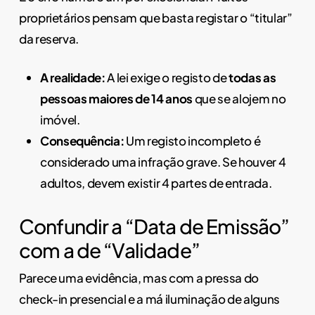
proprietários pensam que basta registar o “titular”
da reserva.
A realidade:
A lei exige o registo de
todas as
pessoas maiores de 14 anos
que se alojem no
imóvel.
Consequência:
Um registo incompleto é
considerado uma infração grave. Se houver 4
adultos, devem existir 4 partes de entrada.
Confundir a “Data de Emissão”
com a de “Validade”
Parece uma evidência, mas com a pressa do
check-in presencial e a má iluminação de alguns