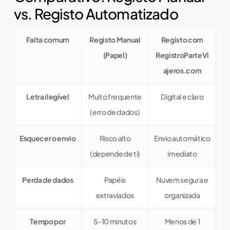
vs. Registo Automatizado
Falta comum
Registo Manual
Registo com
(Papel)
RegistroParteVi
ajeros.com
Letra ilegível
Muito frequente
Digital e claro
(erro de dados)
Esquecer o envio
Risco alto
Envio automático
(depende de ti)
imediato
Perda de dados
Papéis
Nuvem segura e
extraviados
organizada
Tempo por
5-10 minutos
Menos de 1