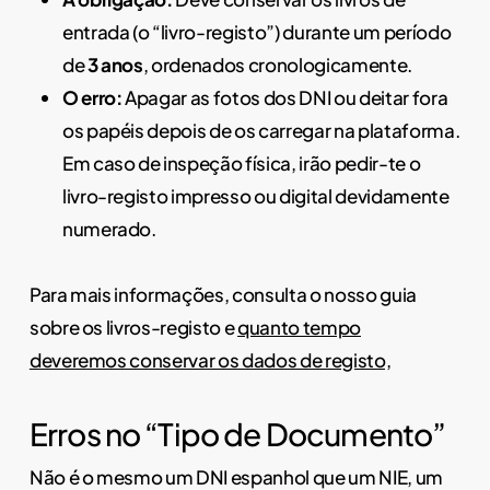
entrada (o “livro-registo”) durante um período
de
3 anos
, ordenados cronologicamente.
O erro:
Apagar as fotos dos DNI ou deitar fora
os papéis depois de os carregar na plataforma.
Em caso de inspeção física, irão pedir-te o
livro-registo impresso ou digital devidamente
numerado.
Para mais informações, consulta o nosso guia
sobre os livros-registo e
quanto tempo
deveremos conservar os dados de registo,
Erros no “Tipo de Documento”
Não é o mesmo um DNI espanhol que um NIE, um