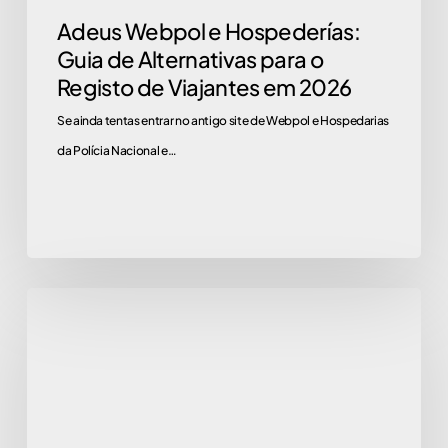
Adeus Webpol e Hospederías:
Viajantes
Guia de Alternativas para o
em
Registo de Viajantes em 2026
2026
Se ainda tentas entrar no antigo site de Webpol e Hospedarias
da Polícia Nacional e…
Perguntas
Frequentes
sobre
a
NRUA