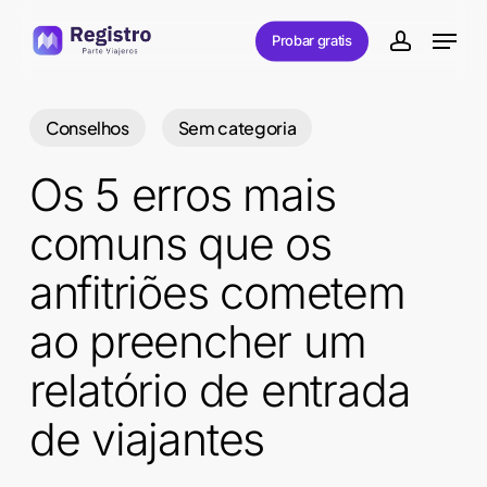
Skip
Menu
Probar gratis
to
account
main
content
Conselhos
Sem categoria
Os 5 erros mais
comuns que os
anfitriões cometem
ao preencher um
relatório de entrada
de viajantes