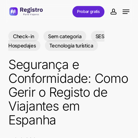
Skip
Menu
Probar gratis
to
account
main
content
Check-in
Sem categoria
SES
Hospedajes
Tecnologia turística
Segurança e
Conformidade: Como
Gerir o Registo de
Viajantes em
Espanha