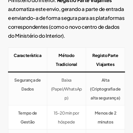
automatiza este envio, gerando a parte de entrada
e enviando-a de forma segura para as plataformas
correspondentes (como o novo centro de dados
do Ministério do Interior).
Característica
Método
Registo Parte
Tradicional
Viajantes
Segurança de
Baixa
Alta
Dados
(Papel/WhatsAp
(Criptografia de
p)
alta segurança)
Tempo de
15-20 min por
Menos de 2
Gestão
hóspede
minutos