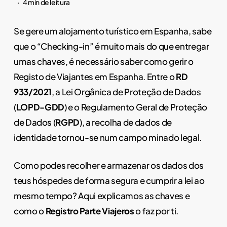
4 min de leitura
Se gere um alojamento turístico em Espanha, sabe
que o “Checking-in” é muito mais do que entregar
umas chaves, é necessário saber como gerir o
Registo de Viajantes em Espanha. Entre o
RD
933/2021
, a Lei Orgânica de Proteção de Dados
(
LOPD-GDD
) e o Regulamento Geral de Proteção
de Dados (
RGPD
), a recolha de dados de
identidade tornou-se num campo minado legal.
Como podes recolher e armazenar os dados dos
teus hóspedes de forma segura e cumprir a lei ao
mesmo tempo? Aqui explicamos as chaves e
como o
Registro Parte Viajeros
o faz por ti.