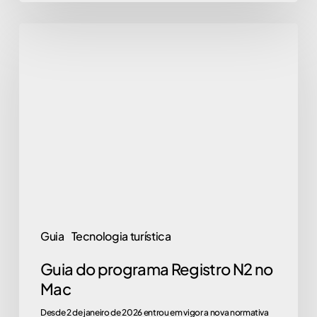
Guia
do
programa
Registro
N2
no
Mac
Guia
Tecnologia turística
Guia do programa Registro N2 no
Mac
Desde 2 de janeiro de 2026 entrou em vigor a nova normativa