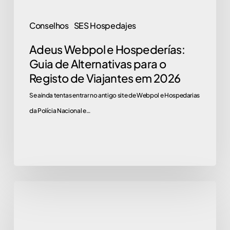
o
Registo
Conselhos
SES Hospedajes
de
Adeus Webpol e Hospederías:
Viajantes
Guia de Alternativas para o
em
Registo de Viajantes em 2026
2026
Se ainda tentas entrar no antigo site de Webpol e Hospedarias
da Polícia Nacional e…
Perguntas
Frequentes
sobre