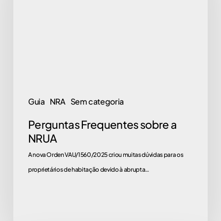
a
NRUA
Guia
NRA
Sem categoria
Perguntas Frequentes sobre a
NRUA
A nova Orden VAU/1560/2025 criou muitas dúvidas para os
proprietários de habitação devido à abrupta…