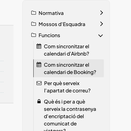
Normativa
Mossos d'Esquadra
Funcions
Com sincronitzar el
calendari d'Airbnb?
Com sincronitzar el
calendari de Booking?
Per què serveix
l'apartat de correu?
Què és i per a què
serveix la contrasenya
d'encriptació del
comunicat de
viatgers?