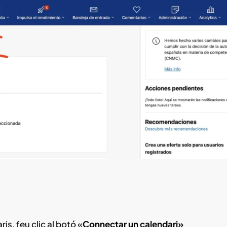
is, feu clic al botó «
Connectar un calendari»