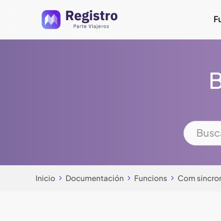
Skip
F
to
main
content
B
Inicio
Documentación
Funcions
Com sincron