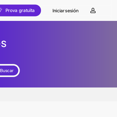
account
Iniciar sesión
P
r
o
v
a
g
r
a
t
u
ï
t
a
os