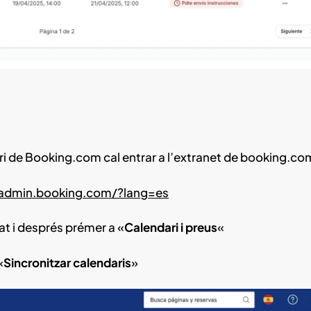
ari de Booking.com cal entrar a l’extranet de booking.co
/admin.booking.com/?lang=es
at i després prémer a «
Calendari i preus
«
«
Sincronitzar calendaris
»