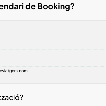
lendari de Booking?
rteviatgers.com
ització?