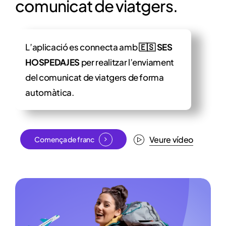
comunicat de viatgers.
L’aplicació es connecta amb
🇪🇸 SES
HOSPEDAJES
per realitzar l’enviament
del comunicat de viatgers de forma
automàtica.
Veure vídeo
Comença de franc