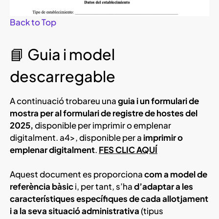
Back to Top
📘 Guia i model
descarregable
A continuació trobareu una
guia i un formulari de
mostra per al formulari de registre de hostes del
2025,
disponible per imprimir o emplenar
digitalment. a4>, disponible per a
imprimir o
emplenar digitalment
.
FES CLIC AQUÍ
Aquest document es proporciona
com a model de
referència bàsic
i, per tant, s’ha
d’adaptar a les
característiques específiques de cada allotjament
i a la seva situació administrativa
(tipus