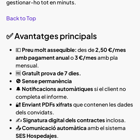
gestionar-ho tot en minuts.
Back to Top
✅ Avantatges principals
💶
Preu molt assequible:
des de
2,50 €/mes
amb pagament anual
o
3 €/mes
amb pla
mensual.
🆓
Gratuït prova de 7 dies.
🚫 Sense permanència
🔔
Notificacions automàtiques
si el client no
completa el informe.
🔐
Enviant PDFs xifrats
que contenen les dades
dels convidats.
✍️
Signatura digital dels contractes
inclosa.
📤
Comunicació automàtica
amb el sistema
SES Hospedajes
.