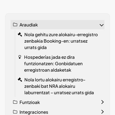
Araudiak
Nola gehitu zure alokairu-erregistro
zenbakia Booking-en: urratsez
urrats gida
Hospederías jada ez dira
funtzionatzen: Gonbidatuen
erregistroan aldaketak
Nola lortu alokairu erregistro-
zenbaki bat
NRA
alokairu
laburrentzat – urratsez urrats gida
Funtzioak
Integraciones