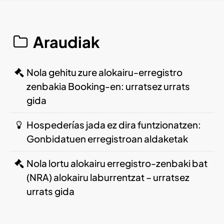
Araudiak
Nola gehitu zure alokairu-erregistro
zenbakia Booking-en: urratsez urrats
gida
Hospederías jada ez dira funtzionatzen:
Gonbidatuen erregistroan aldaketak
Nola lortu alokairu erregistro-zenbaki bat
(NRA) alokairu laburrentzat – urratsez
urrats gida